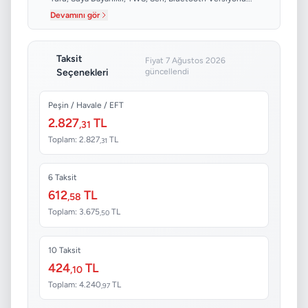
Devamını gör
Taksit
Fiyat 7 Ağustos 2026
Seçenekleri
güncellendi
Peşin / Havale / EFT
2.827
TL
,31
Toplam: 2.827
TL
,31
6 Taksit
612
TL
,58
Toplam: 3.675
TL
,50
10 Taksit
424
TL
,10
Toplam: 4.240
TL
,97