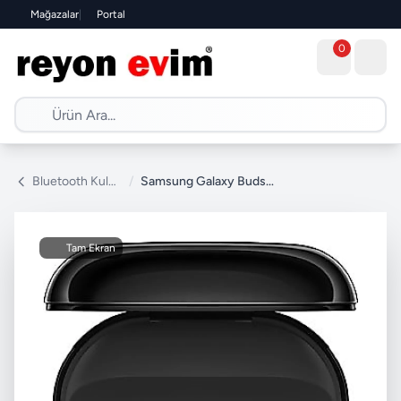
Mağazalar
|
Portal
0
Bluetooth Kulaklık
/
Samsung Galaxy Buds Core ANC TWS Kulak İçi Bluetooth Kulaklık
Tam Ekran