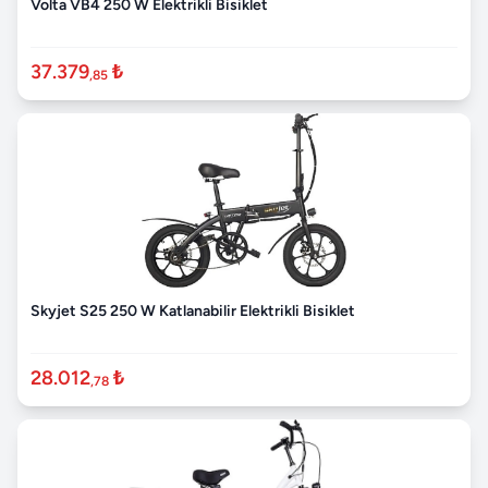
Volta VB4 250 W Elektrikli Bisiklet
37.379
₺
,85
Skyjet S25 250 W Katlanabilir Elektrikli Bisiklet
28.012
₺
,78