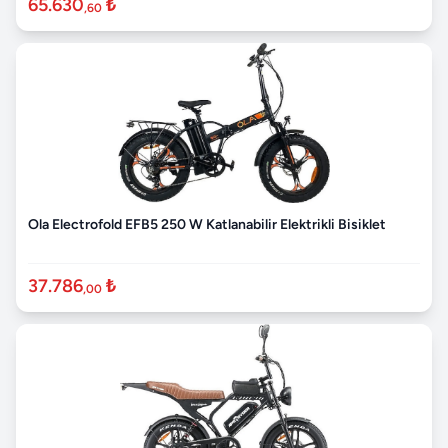
65.630
₺
,60
Ola Electrofold EFB5 250 W Katlanabilir Elektrikli Bisiklet
37.786
₺
,00