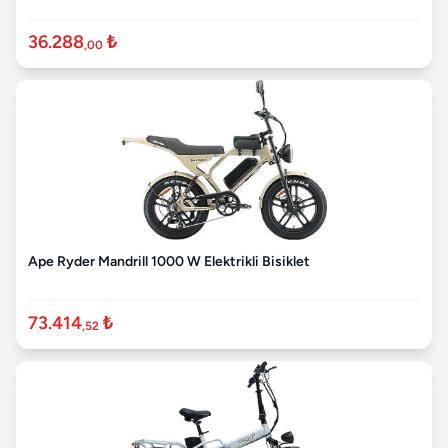
36.288
₺
,00
Ape Ryder Mandrill 1000 W Elektrikli Bisiklet
73.414
₺
,52