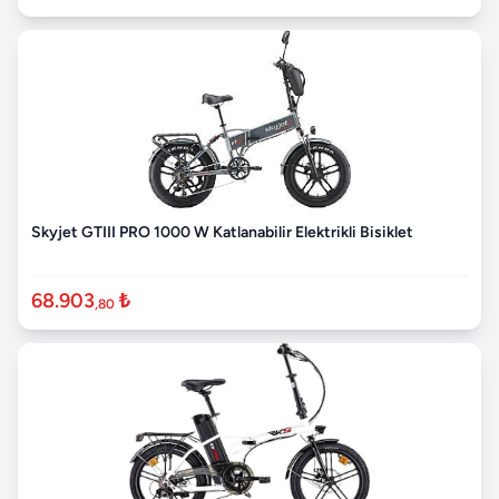
Skyjet GTIII PRO 1000 W Katlanabilir Elektrikli Bisiklet
68.903
₺
,80