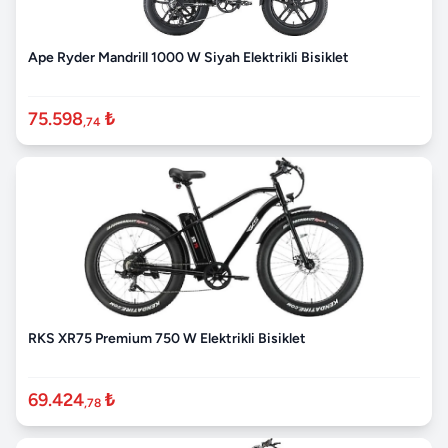
Ape Ryder Mandrill 1000 W Siyah Elektrikli Bisiklet
75.598
₺
,74
RKS XR75 Premium 750 W Elektrikli Bisiklet
69.424
₺
,78