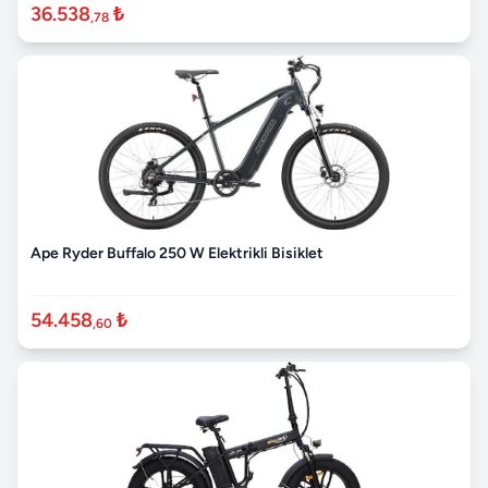
36.538
₺
,78
Ape Ryder Buffalo 250 W Elektrikli Bisiklet
54.458
₺
,60