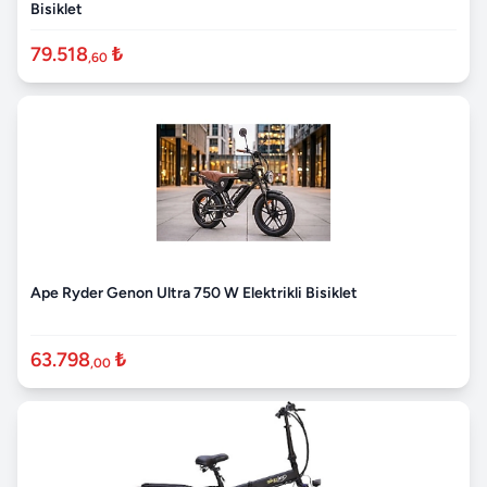
Bisiklet
79.518
₺
,60
Ape Ryder Genon Ultra 750 W Elektrikli Bisiklet
63.798
₺
,00