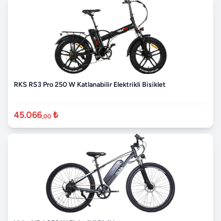
RKS RS3 Pro 250 W Katlanabilir Elektrikli Bisiklet
45.066
₺
,00