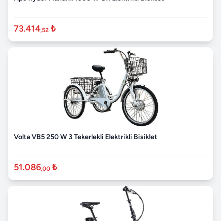
73.414
₺
,52
Volta VB5 250 W 3 Tekerlekli Elektrikli Bisiklet
51.086
₺
,00