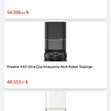
54.598
₺
,60
Dreame X40 Ultra Çöp İstasyonlu Akıllı Robot Süpürge
48.553
₺
,71