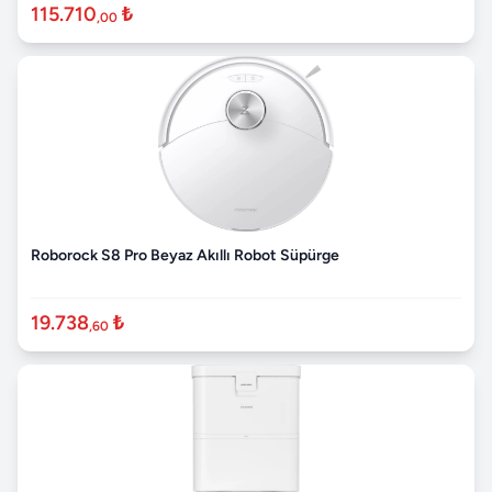
115.710
₺
,00
Roborock S8 Pro Beyaz Akıllı Robot Süpürge
19.738
₺
,60