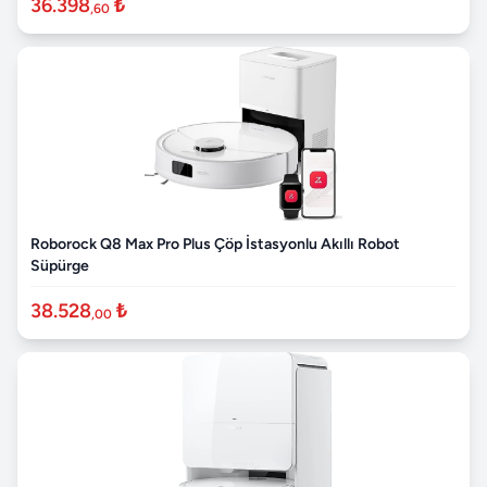
36.398
₺
,60
Roborock Q8 Max Pro Plus Çöp İstasyonlu Akıllı Robot
Süpürge
38.528
₺
,00