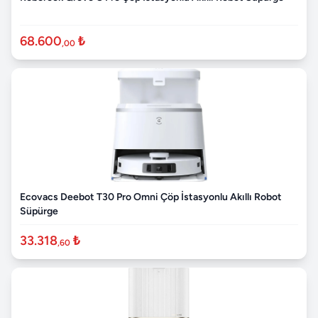
68.600
₺
,00
Ecovacs Deebot T30 Pro Omni Çöp İstasyonlu Akıllı Robot
Süpürge
33.318
₺
,60