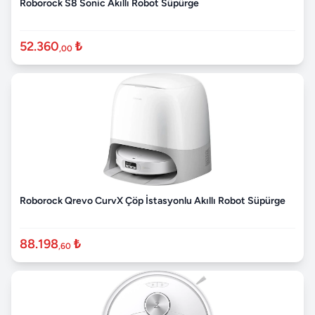
Roborock S8 Sonic Akıllı Robot Süpürge
52.360
₺
,00
Roborock Qrevo CurvX Çöp İstasyonlu Akıllı Robot Süpürge
88.198
₺
,60