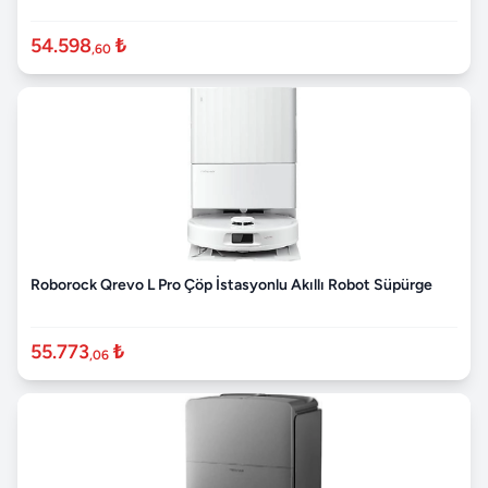
54.598
₺
,60
Roborock Qrevo L Pro Çöp İstasyonlu Akıllı Robot Süpürge
55.773
₺
,06