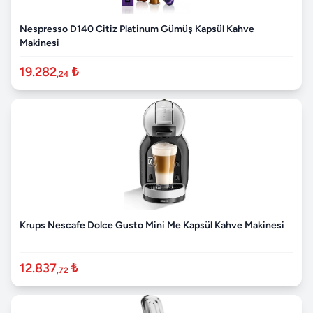
Nespresso D140 Citiz Platinum Gümüş Kapsül Kahve
Makinesi
19.282
₺
,24
Krups Nescafe Dolce Gusto Mini Me Kapsül Kahve Makinesi
12.837
₺
,72