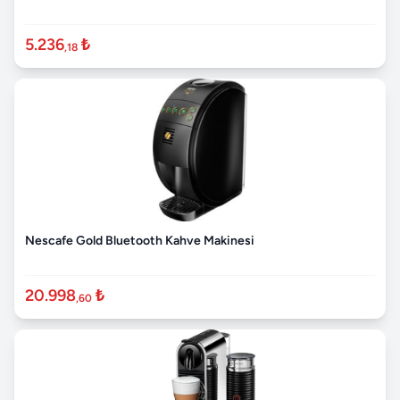
5.236
₺
,18
Nescafe Gold Bluetooth Kahve Makinesi
20.998
₺
,60