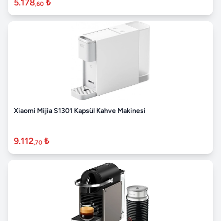
5.178
₺
,60
Xiaomi Mijia S1301 Kapsül Kahve Makinesi
9.112
₺
,70