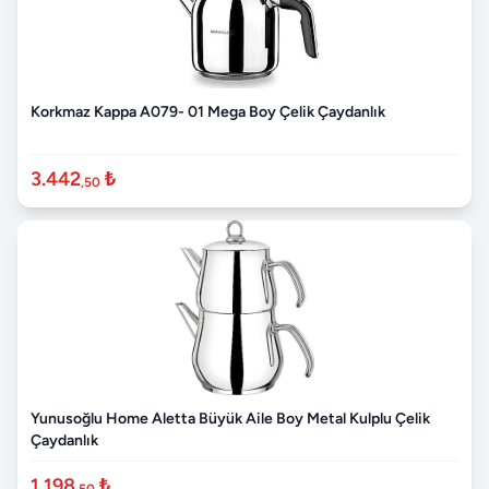
Korkmaz Kappa A079- 01 Mega Boy Çelik Çaydanlık
3.442
₺
,50
Yunusoğlu Home Aletta Büyük Aile Boy Metal Kulplu Çelik
Çaydanlık
1.198
₺
,50