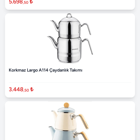
5.698
₺
,50
Korkmaz Largo A114 Çaydanlık Takımı
3.448
₺
,50