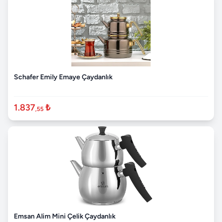
Schafer Emily Emaye Çaydanlık
1.837
₺
,55
Emsan Alim Mini Çelik Çaydanlık