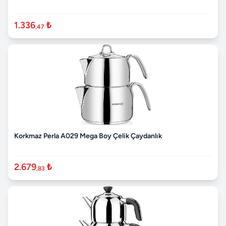
1.336
₺
,47
Korkmaz Perla A029 Mega Boy Çelik Çaydanlık
2.679
₺
,83