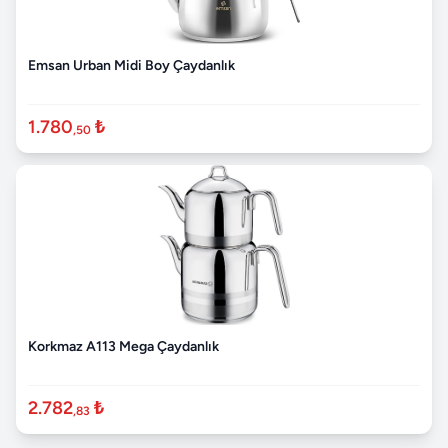
Emsan Urban Midi Boy Çaydanlık
1.780
₺
,50
Korkmaz A113 Mega Çaydanlık
2.782
₺
,83