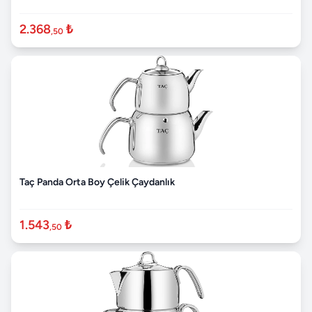
2.368
₺
,50
Taç Panda Orta Boy Çelik Çaydanlık
1.543
₺
,50