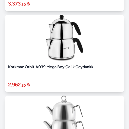
3.373
₺
,50
Korkmaz Orbit A039 Mega Boy Çelik Çaydanlık
2.962
₺
,80