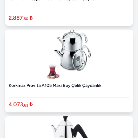
2.887
₺
,50
Korkmaz Provita A105 Maxi Boy Çelik Çaydanlık
4.073
₺
,63