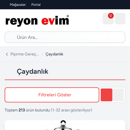
Mağazalar
|
Portal
0
Pişirme Gereçleri
/
Çaydanlık
Çaydanlık
Filtreleri Göster
Toplam
213
ürün bulundu
(1-32 arası gösteriliyor)