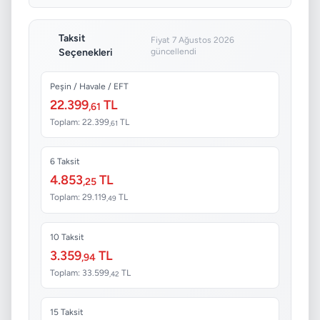
Taksit
Fiyat 7 Ağustos 2026
Seçenekleri
güncellendi
Peşin / Havale / EFT
22.399
TL
,61
Toplam: 22.399
TL
,61
6 Taksit
4.853
TL
,25
Toplam: 29.119
TL
,49
10 Taksit
3.359
TL
,94
Toplam: 33.599
TL
,42
15 Taksit