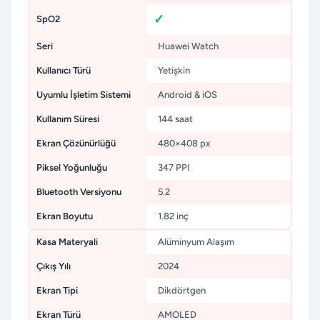
SpO2
Seri
Huawei Watch
Kullanıcı Türü
Yetişkin
Uyumlu İşletim Sistemi
Android & iOS
Kullanım Süresi
144 saat
Ekran Çözünürlüğü
480×408 px
Piksel Yoğunluğu
347 PPI
Bluetooth Versiyonu
5.2
Ekran Boyutu
1.82 inç
Kasa Materyali
Alüminyum Alaşım
Çıkış Yılı
2024
Ekran Tipi
Dikdörtgen
Ekran Türü
AMOLED