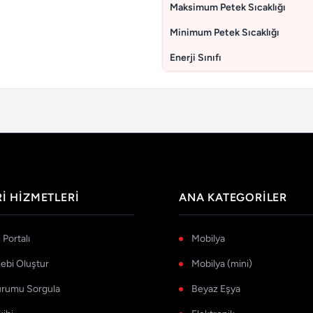
Maksimum Petek Sıcaklığı
Minimum Petek Sıcaklığı
Enerji Sınıfı
I HIZMETLERI
ANA KATEGORILER
Portalı
Mobilya
lebi Oluştur
Mobilya (mini)
urumu Sorgula
Beyaz Eşya