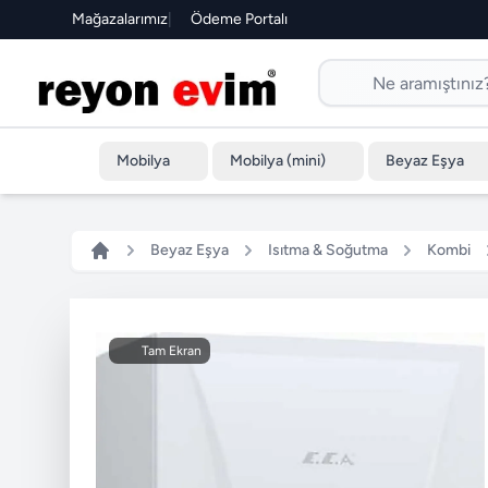
Mağazalarımız
|
Ödeme Portalı
Mobilya
Mobilya (mini)
Beyaz Eşya
Beyaz Eşya
Isıtma & Soğutma
Kombi
Tam Ekran