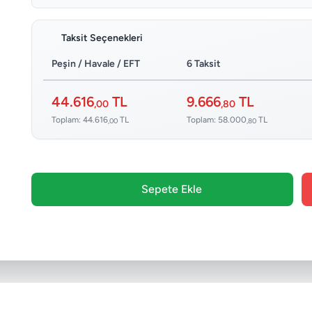
Taksit Seçenekleri
Peşin / Havale / EFT
6 Taksit
44.616
TL
9.666
TL
,00
,80
Toplam: 44.616
TL
Toplam: 58.000
TL
,00
,80
Sepete Ekle