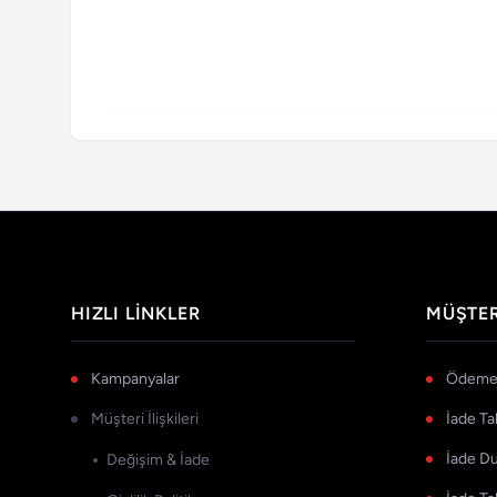
HIZLI LINKLER
MÜŞTER
Kampanyalar
Ödeme 
Müşteri İlişkileri
İade Ta
İade D
Değişim & İade