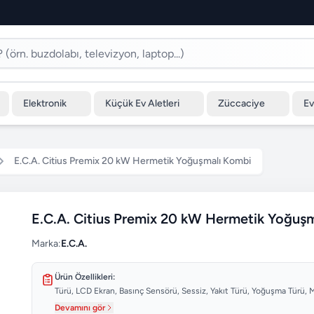
Elektronik
Küçük Ev Aletleri
Züccaciye
Ev
E.C.A. Citius Premix 20 kW Hermetik Yoğuşmalı Kombi
E.C.A. Citius Premix 20 kW Hermetik Yoğuş
Marka:
E.C.A.
Ürün Özellikleri:
Türü, LCD Ekran, Basınç Sensörü, Sessiz, Yakıt Türü, Yoğuşma Türü,
Devamını gör