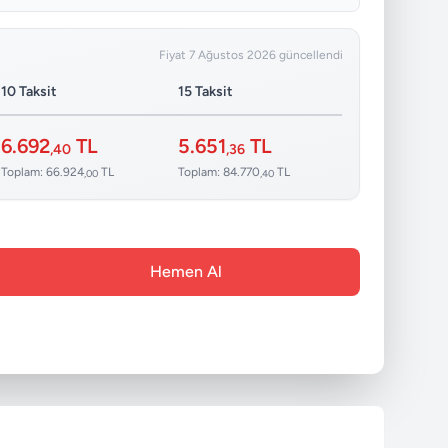
Fiyat 7 Ağustos 2026 güncellendi
10 Taksit
15 Taksit
6.692
TL
5.651
TL
,40
,36
Toplam: 66.924
TL
Toplam: 84.770
TL
,00
,40
Hemen Al