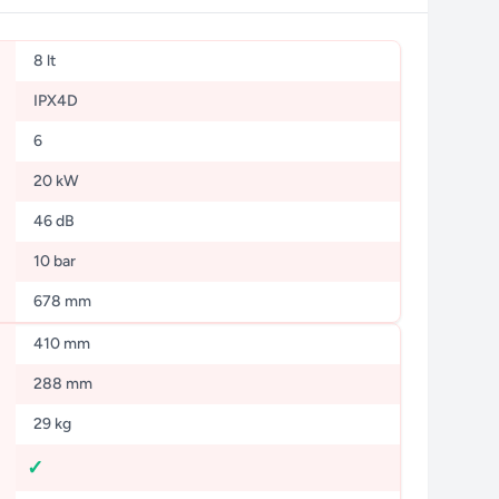
8 lt
IPX4D
6
20 kW
46 dB
10 bar
678 mm
410 mm
288 mm
29 kg