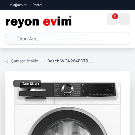
Mağazalar
|
Portal
0
Çamaşır Makinesi
/
Bosch WGK264F0TR 1400 Devir 11 kg Çamaşır Makinesi
Tam Ekran