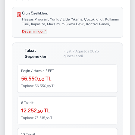
Ürün Özellikleri:
Hassas Program, Yünlü / Elde Yıkama, Çocuk Kilidi, Kullanım
Türü, Kapasite, Maksimum Sıkma Devri, Kontrol Paneli,
Program Sayısı...
Devamını gör
Taksit
Fiyat 7 Ağustos 2026
Seçenekleri
güncellendi
Peşin / Havale / EFT
56.550
TL
,00
Toplam: 56.550
TL
,00
6 Taksit
12.252
TL
,50
Toplam: 73.515
TL
,00
10 Taksit