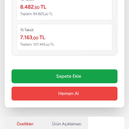
8.482
TL
,50
Toplam: 84.825
TL
,00
15 Taksit
7.163
TL
,00
Toplam: 107.445
TL
,00
Sepete Ekle
Hemen Al
Özellikler
Ürün Açıklaması