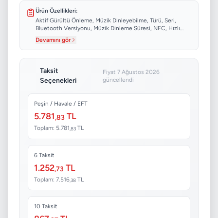
Ürün Özellikleri:
Aktif Gürültü Önleme, Müzik Dinleyebilme, Türü, Seri,
Bluetooth Versiyonu, Müzik Dinleme Süresi, NFC, Hızlı
Şarj...
Devamını gör
Taksit
Fiyat 7 Ağustos 2026
Seçenekleri
güncellendi
Peşin / Havale / EFT
5.781
TL
,83
Toplam: 5.781
TL
,83
6 Taksit
1.252
TL
,73
Toplam: 7.516
TL
,38
10 Taksit