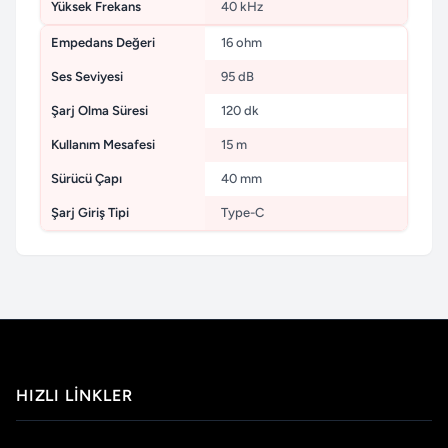
Yüksek Frekans
40 kHz
Empedans Değeri
16 ohm
Ses Seviyesi
95 dB
Şarj Olma Süresi
120 dk
Kullanım Mesafesi
15 m
Sürücü Çapı
40 mm
Şarj Giriş Tipi
Type-C
HIZLI LINKLER