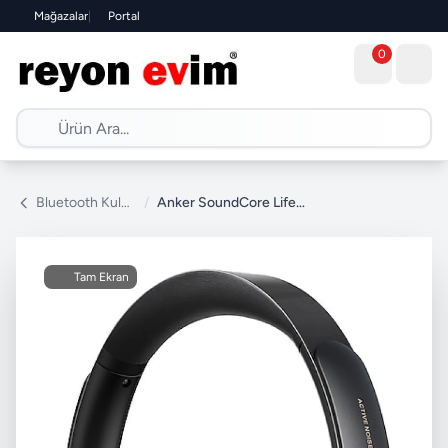
Mağazalar
|
Portal
0
Bluetooth Kulaklık
/
Anker SoundCore Life Q30 Kulak Üstü Bluetooth Kulaklık
Tam Ekran