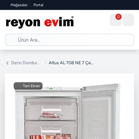
Mağazalar
|
Portal
0
Derin Dondurucu
/
Altus AL 708 NE 7 Çekmeceli Derin Dondurucu
Tam Ekran