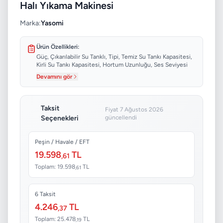
Halı Yıkama Makinesi
Marka:
Yasomi
Ürün Özellikleri:
Güç, Çıkarılabilir Su Tanklı, Tipi, Temiz Su Tankı Kapasitesi,
Kirli Su Tankı Kapasitesi, Hortum Uzunluğu, Ses Seviyesi
Devamını gör
Taksit
Fiyat 7 Ağustos 2026
Seçenekleri
güncellendi
Peşin / Havale / EFT
19.598
TL
,61
Toplam: 19.598
TL
,61
6 Taksit
4.246
TL
,37
Toplam: 25.478
TL
,19