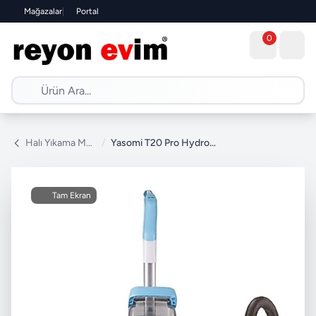
Mağazalar
|
Portal
0
Halı Yıkama Makinesi
/
Yasomi T20 Pro Hydrostream Koltuk ve Halı Yıkama Makinesi
Tam Ekran