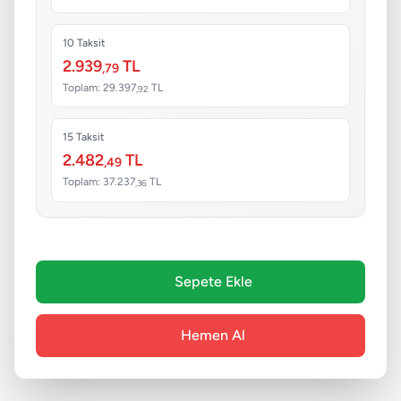
10 Taksit
2.939
TL
,79
Toplam: 29.397
TL
,92
15 Taksit
2.482
TL
,49
Toplam: 37.237
TL
,36
Sepete Ekle
Hemen Al