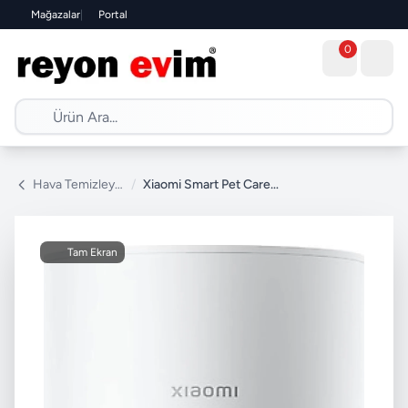
Mağazalar
|
Portal
0
Hava Temizleyici
/
Xiaomi Smart Pet Care Hava Temizleyici
Tam Ekran