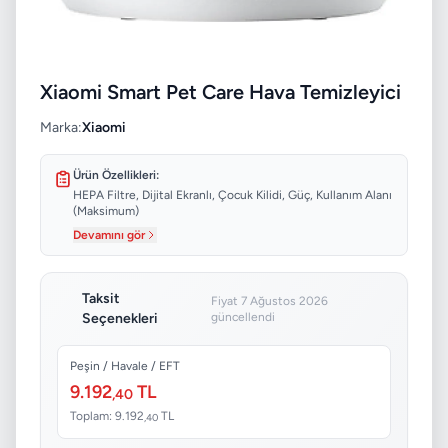
Xiaomi Smart Pet Care Hava Temizleyici
Marka:
Xiaomi
Ürün Özellikleri:
HEPA Filtre, Dijital Ekranlı, Çocuk Kilidi, Güç, Kullanım Alanı
(Maksimum)
Devamını gör
Taksit
Fiyat 7 Ağustos 2026
Seçenekleri
güncellendi
Peşin / Havale / EFT
9.192
TL
,40
Toplam: 9.192
TL
,40