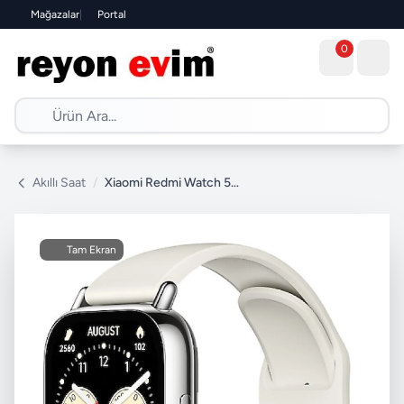
Mağazalar
|
Portal
0
Akıllı Saat
/
Xiaomi Redmi Watch 5 Lite Altın Akıllı Saat
Tam Ekran