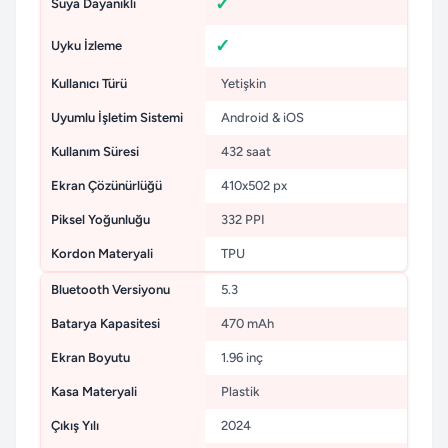
Suya Dayanıklı
Uyku İzleme
Kullanıcı Türü
Yetişkin
Uyumlu İşletim Sistemi
Android & iOS
Kullanım Süresi
432 saat
Ekran Çözünürlüğü
410x502 px
Piksel Yoğunluğu
332 PPI
Kordon Materyali
TPU
Bluetooth Versiyonu
5.3
Batarya Kapasitesi
470 mAh
Ekran Boyutu
1.96 inç
Kasa Materyali
Plastik
Çıkış Yılı
2024