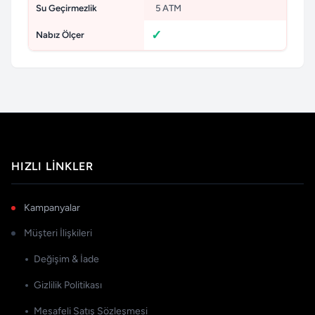
Su Geçirmezlik
5 ATM
Nabız Ölçer
HIZLI LINKLER
Kampanyalar
Müşteri İlişkileri
Değişim & İade
Gizlilik Politikası
Mesafeli Satış Sözleşmesi