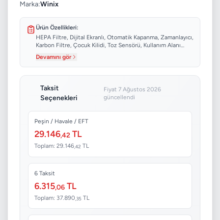
Marka:
Winix
Ürün Özellikleri:
HEPA Filtre, Dijital Ekranlı, Otomatik Kapanma, Zamanlayıcı,
Karbon Filtre, Çocuk Kilidi, Toz Sensörü, Kullanım Alanı
(Maksimum)...
Devamını gör
Taksit
Fiyat 7 Ağustos 2026
Seçenekleri
güncellendi
Peşin / Havale / EFT
29.146
TL
,42
Toplam: 29.146
TL
,42
6 Taksit
6.315
TL
,06
Toplam: 37.890
TL
,35