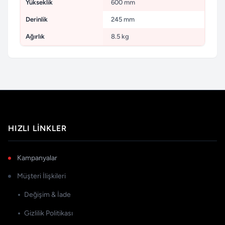
Yükseklik
600 mm
Derinlik
245 mm
Ağırlık
8.5 kg
HIZLI LINKLER
Kampanyalar
Müşteri İlişkileri
Değişim & İade
Gizlilik Politikası