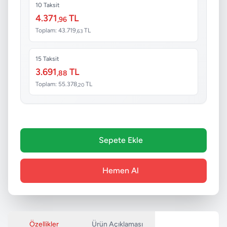
10 Taksit
4.371
TL
,96
Toplam: 43.719
TL
,63
15 Taksit
3.691
TL
,88
Toplam: 55.378
TL
,20
Sepete Ekle
Hemen Al
Özellikler
Ürün Açıklaması