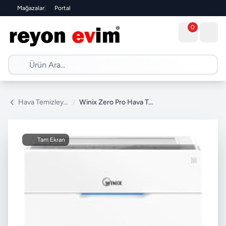
Mağazalar
|
Portal
0
Hava Temizleyici
/
Winix Zero Pro Hava Temizleyici
Tam Ekran