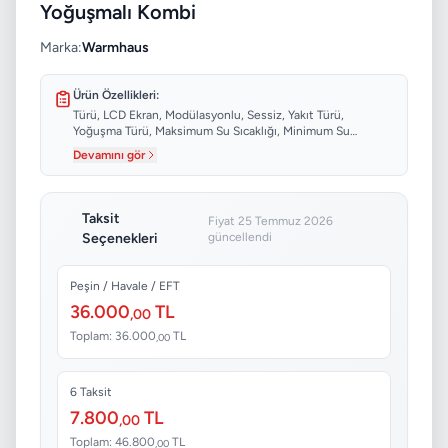
Yoğuşmalı Kombi
Marka:
Warmhaus
Ürün Özellikleri:
Türü, LCD Ekran, Modülasyonlu, Sessiz, Yakıt Türü,
Yoğuşma Türü, Maksimum Su Sıcaklığı, Minimum Su
Sıcaklığı...
Devamını gör
Taksit
Fiyat 25 Temmuz 2026
Seçenekleri
güncellendi
Peşin / Havale / EFT
36.000
TL
,00
Toplam: 36.000
TL
,00
6 Taksit
7.800
TL
,00
Toplam: 46.800
TL
,00