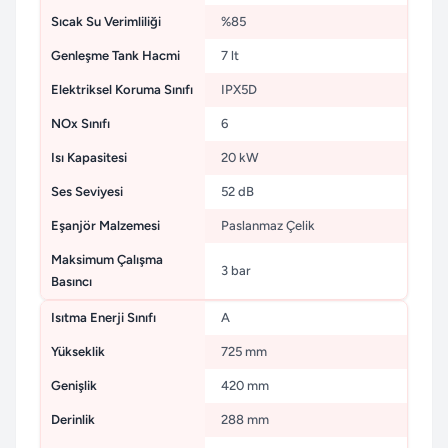
Sıcak Su Verimliliği
%85
Genleşme Tank Hacmi
7 lt
Elektriksel Koruma Sınıfı
IPX5D
NOx Sınıfı
6
Isı Kapasitesi
20 kW
Ses Seviyesi
52 dB
Eşanjör Malzemesi
Paslanmaz Çelik
Maksimum Çalışma
3 bar
Basıncı
Isıtma Enerji Sınıfı
A
Yükseklik
725 mm
Genişlik
420 mm
Derinlik
288 mm