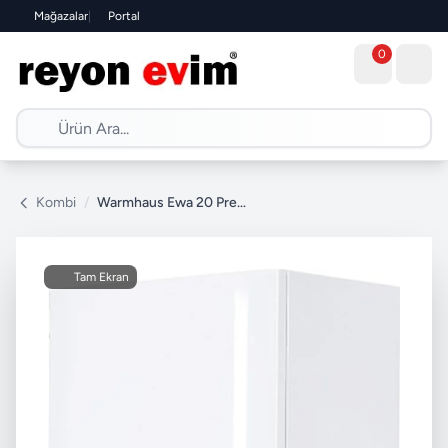
Mağazalar
|
Portal
0
Kombi
/
Warmhaus Ewa 20 Premix Hermetik Yoğuşmalı Kombi
Tam Ekran