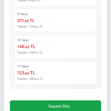
Toplam: 976
TL
,10
6 Taksit
211
TL
,49
Toplam: 1.268
TL
,93
10 Taksit
146
TL
,42
Toplam: 1.464
TL
,15
15 Taksit
123
TL
,64
Toplam: 1.854
TL
,59
Sepete Ekle