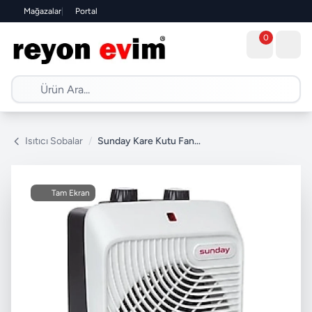
Mağazalar
|
Portal
0
Isıtıcı Sobalar
/
Sunday Kare Kutu Fanlı Isıtıcı
Tam Ekran