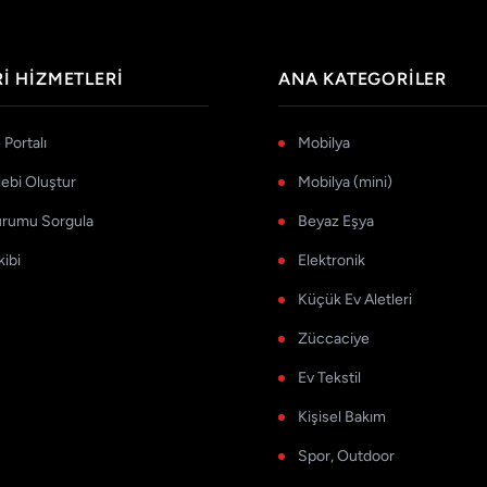
I HIZMETLERI
ANA KATEGORILER
Portalı
Mobilya
lebi Oluştur
Mobilya (mini)
urumu Sorgula
Beyaz Eşya
kibi
Elektronik
Küçük Ev Aletleri
Züccaciye
Ev Tekstil
Kişisel Bakım
Spor, Outdoor