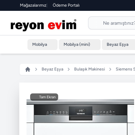
Mağazalarımız
|
Ödeme Portalı
Mobilya
Mobilya (mini)
Beyaz Eşya
Beyaz Eşya
Bulaşık Makinesi
Siemens S
Tam Ekran