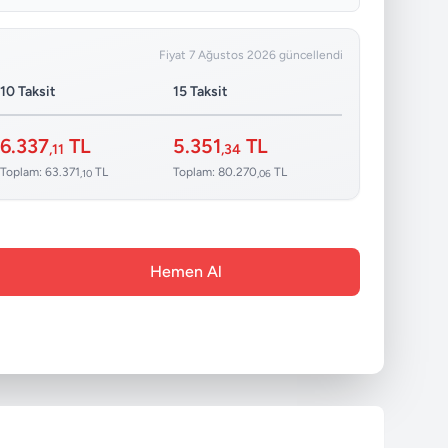
Fiyat 7 Ağustos 2026 güncellendi
10 Taksit
15 Taksit
6.337
TL
5.351
TL
,11
,34
Toplam: 63.371
TL
Toplam: 80.270
TL
,10
,06
Hemen Al