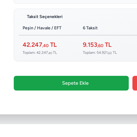
Taksit Seçenekleri
Peşin / Havale / EFT
6 Taksit
42.247
TL
9.153
TL
,40
,60
Toplam: 42.247
TL
Toplam: 54.921
TL
,40
,62
Sepete Ekle