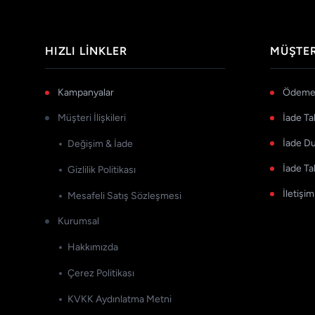
HIZLI LINKLER
MÜŞTER
Kampanyalar
Ödeme 
Müşteri İlişkileri
İade Ta
İade D
Değişim & İade
İade Ta
Gizlilik Politikası
İletişim
Mesafeli Satış Sözleşmesi
Kurumsal
Hakkımızda
Çerez Politikası
KVKK Aydınlatma Metni