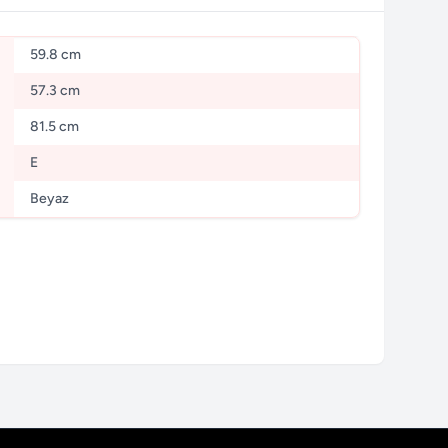
59.8 cm
57.3 cm
81.5 cm
E
Beyaz