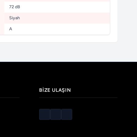
72 dB
Siyah
A
BIZE ULAŞIN