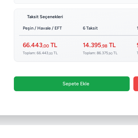
Taksit Seçenekleri
Peşin / Havale / EFT
6 Taksit
66.443
TL
14.395
TL
,00
,98
Toplam: 66.443
TL
Toplam: 86.375
TL
,00
,90
Sepete Ekle