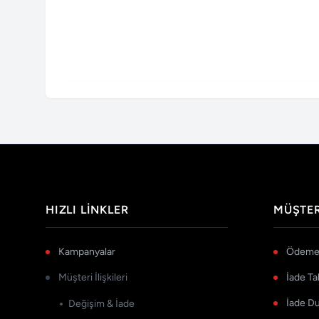
HIZLI LINKLER
MÜŞTER
Kampanyalar
Ödeme 
Müşteri İlişkileri
İade Ta
İade D
Değişim & İade