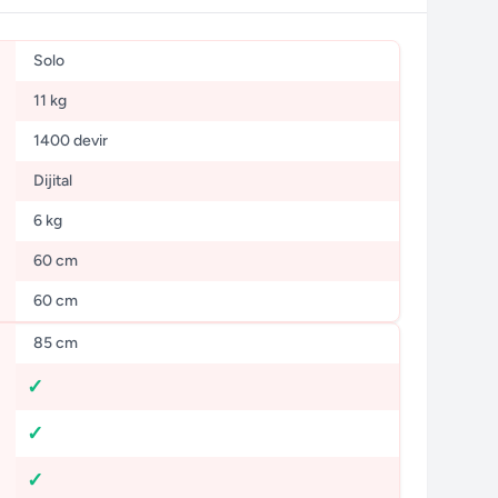
Solo
11 kg
1400 devir
Dijital
6 kg
60 cm
60 cm
85 cm