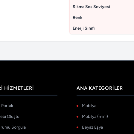
Sıkma Ses Seviyesi
Renk
Enerji Sınıfı
I HIZMETLERI
ANA KATEGORILER
Portalı
Mobilya
lebi Oluştur
Mobilya (mini)
urumu Sorgula
Beyaz Eşya