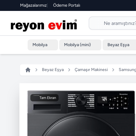
Mağazalarımız
|
Ödeme Portalı
Mobilya
Mobilya (mini)
Beyaz Eşya
Beyaz Eşya
Çamaşır Makinesi
Samsung 
Tam Ekran