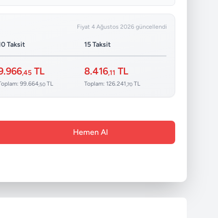
Fiyat 4 Ağustos 2026 güncellendi
10 Taksit
15 Taksit
9.966
TL
8.416
TL
,45
,11
Toplam: 99.664
TL
Toplam: 126.241
TL
,50
,70
Hemen Al