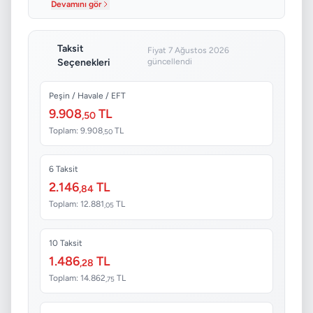
Devamını gör
Taksit
Fiyat 7 Ağustos 2026
Seçenekleri
güncellendi
Peşin / Havale / EFT
9.908
TL
,50
Toplam: 9.908
TL
,50
6 Taksit
2.146
TL
,84
Toplam: 12.881
TL
,05
10 Taksit
1.486
TL
,28
Toplam: 14.862
TL
,75