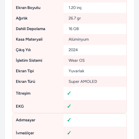
Ekran Boyutu
1.20 inç
Ağırlık
26.7 gr
Dahili Depolama
16 GB
Kasa Materyali
Alüminyum
Çıkış Yılı
2024
İşletim Sistemi
Wear OS
Ekran Tipi
Yuvarlak
Ekran Türü
Super AMOLED
Titreşim
EKG
Adımsayar
İvmeölçer