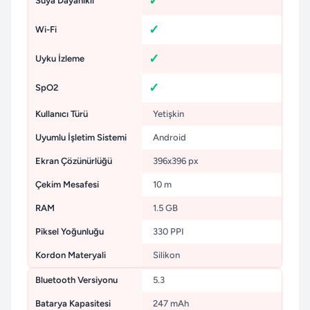
Suya Dayanıklı
Wi-Fi
Uyku İzleme
SpO2
Kullanıcı Türü
Yetişkin
Uyumlu İşletim Sistemi
Android
Ekran Çözünürlüğü
396x396 px
Çekim Mesafesi
10 m
RAM
1.5 GB
Piksel Yoğunluğu
330 PPI
Kordon Materyali
Silikon
Bluetooth Versiyonu
5.3
Batarya Kapasitesi
247 mAh