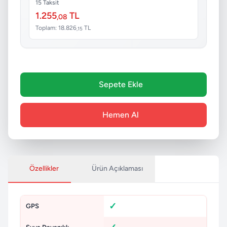
15 Taksit
1.255
TL
,08
Toplam: 18.826
TL
,15
Sepete Ekle
Hemen Al
Özellikler
Ürün Açıklaması
GPS