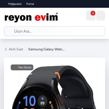
Mağazalar
|
Portal
0
Akıllı Saat
/
Samsung Galaxy Watch FE Siyah Akıllı Saat
Tam Ekran