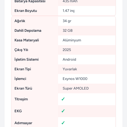
Batarya Kapasitesi
435 mAh
Ekran Boyutu
1.47 inç
Ağırlık
34 gr
Dahili Depolama
32 GB
Kasa Materyali
Alüminyum
Çıkış Yılı
2025
İşletim Sistemi
Android
Ekran Tipi
Yuvarlak
İşlemci
Exynos W1000
Ekran Türü
Super AMOLED
Titreşim
EKG
Adımsayar