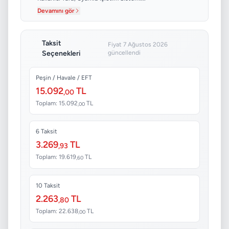
Devamını gör
Taksit
Fiyat 7 Ağustos 2026
Seçenekleri
güncellendi
Peşin / Havale / EFT
15.092
TL
,00
Toplam: 15.092
TL
,00
6 Taksit
3.269
TL
,93
Toplam: 19.619
TL
,60
10 Taksit
2.263
TL
,80
Toplam: 22.638
TL
,00