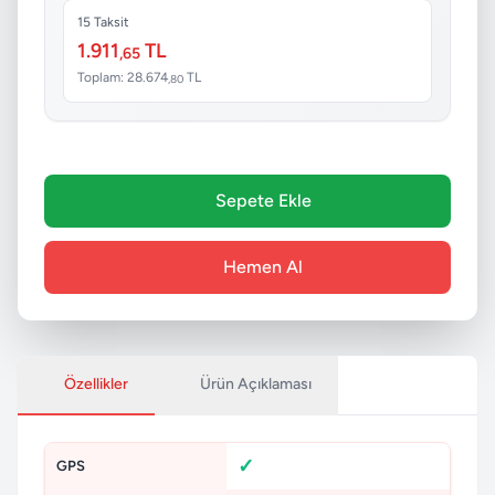
15 Taksit
1.911
TL
,65
Toplam: 28.674
TL
,80
Sepete Ekle
Hemen Al
Özellikler
Ürün Açıklaması
GPS