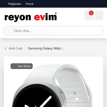
Mağazalar
|
Portal
0
Akıllı Saat
/
Samsung Galaxy Watch 8 44mm Gümüş Akıllı Saat
Tam Ekran