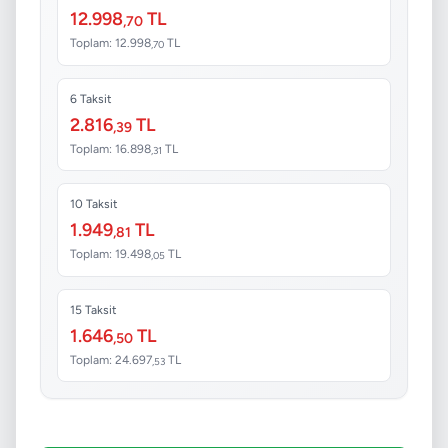
12.998
TL
,70
Toplam: 12.998
TL
,70
6 Taksit
2.816
TL
,39
Toplam: 16.898
TL
,31
10 Taksit
1.949
TL
,81
Toplam: 19.498
TL
,05
15 Taksit
1.646
TL
,50
Toplam: 24.697
TL
,53