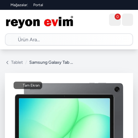
Mağazalar
|
Portal
0
Tablet
/
Samsung Galaxy Tab A11 Plus SM-X230 Gri 256 GB 11" Tablet
Tam Ekran