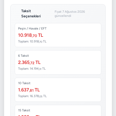
Taksit
Fiyat 7 Ağustos 2026
Seçenekleri
güncellendi
Peşin / Havale / EFT
10.918
TL
,70
Toplam: 10.918
TL
,70
6 Taksit
2.365
TL
,72
Toplam: 14.194
TL
,31
10 Taksit
1.637
TL
,81
Toplam: 16.378
TL
,05
15 Taksit