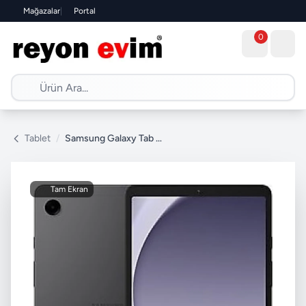
Mağazalar
|
Portal
0
Tablet
/
Samsung Galaxy Tab A11 LTE SM-X135G 128 GB 8.7" Tablet
Tam Ekran