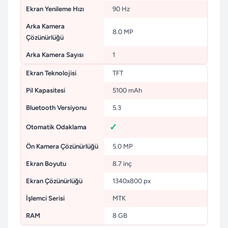
Ekran Yenileme Hızı
90 Hz
Arka Kamera
8.0 MP
Çözünürlüğü
Arka Kamera Sayısı
1
Ekran Teknolojisi
TFT
Pil Kapasitesi
5100 mAh
Bluetooth Versiyonu
5.3
Otomatik Odaklama
Ön Kamera Çözünürlüğü
5.0 MP
Ekran Boyutu
8.7 inç
Ekran Çözünürlüğü
1340x800 px
İşlemci Serisi
MTK
RAM
8 GB