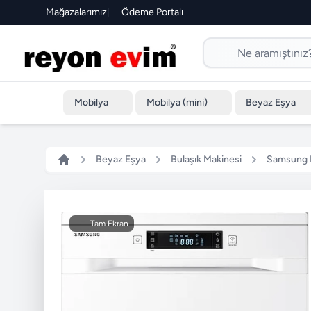
Mağazalarımız
|
Ödeme Portalı
Mobilya
Mobilya (mini)
Beyaz Eşya
Beyaz Eşya
Bulaşık Makinesi
Samsung 
Tam Ekran