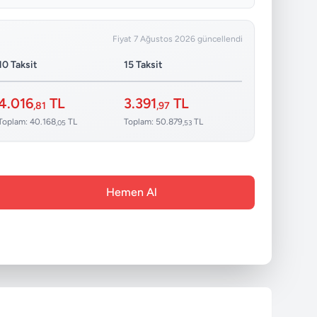
Fiyat 7 Ağustos 2026 güncellendi
10 Taksit
15 Taksit
4.016
TL
3.391
TL
,81
,97
Toplam: 40.168
TL
Toplam: 50.879
TL
,05
,53
Hemen Al