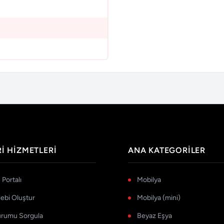
I HIZMETLERI
ANA KATEGORILER
Portalı
Mobilya
lebi Oluştur
Mobilya (mini)
urumu Sorgula
Beyaz Eşya