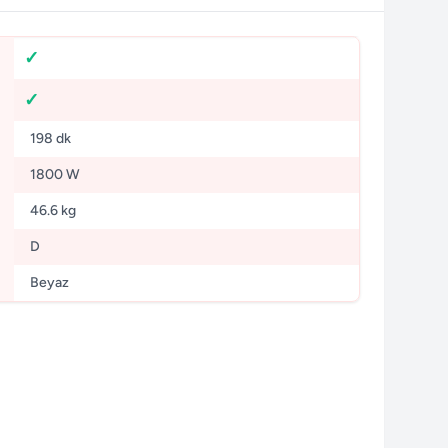
198 dk
1800 W
46.6 kg
D
Beyaz