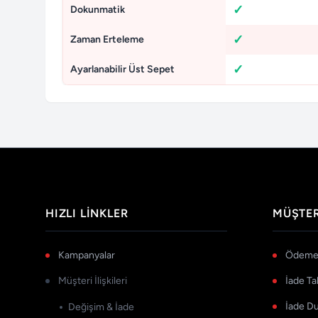
Dokunmatik
Zaman Erteleme
Ayarlanabilir Üst Sepet
HIZLI LINKLER
MÜŞTER
Kampanyalar
Ödeme 
Müşteri İlişkileri
İade Ta
İade D
Değişim & İade