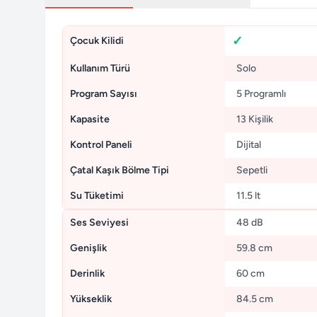
Çocuk Kilidi
Kullanım Türü
Solo
Program Sayısı
5 Programlı
Kapasite
13 Kişilik
Kontrol Paneli
Dijital
Çatal Kaşık Bölme Tipi
Sepetli
Su Tüketimi
11.5 lt
Ses Seviyesi
48 dB
Genişlik
59.8 cm
Derinlik
60 cm
Yükseklik
84.5 cm