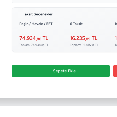
Taksit Seçenekleri
Peşin / Havale / EFT
6 Taksit
1
74.934
TL
16.235
TL
,86
,89
Toplam: 74.934
TL
Toplam: 97.415
TL
T
,86
,32
Sepete Ekle