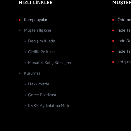
HIZLI LINKLER
MÜŞTER
Kampanyalar
Ödeme 
Müşteri İlişkileri
İade Ta
İade D
Değişim & İade
İade Ta
Gizlilik Politikası
İletişim
Mesafeli Satış Sözleşmesi
Kurumsal
Hakkımızda
Çerez Politikası
KVKK Aydınlatma Metni