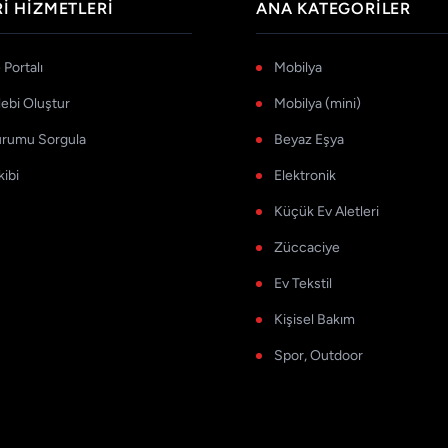
I HIZMETLERI
ANA KATEGORILER
Portalı
Mobilya
lebi Oluştur
Mobilya (mini)
urumu Sorgula
Beyaz Eşya
kibi
Elektronik
Küçük Ev Aletleri
Züccaciye
Ev Tekstil
Kişisel Bakım
Spor, Outdoor