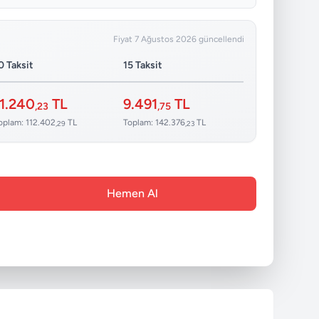
Fiyat 7 Ağustos 2026 güncellendi
0 Taksit
15 Taksit
11.240
TL
9.491
TL
,23
,75
oplam: 112.402
TL
Toplam: 142.376
TL
,29
,23
Hemen Al