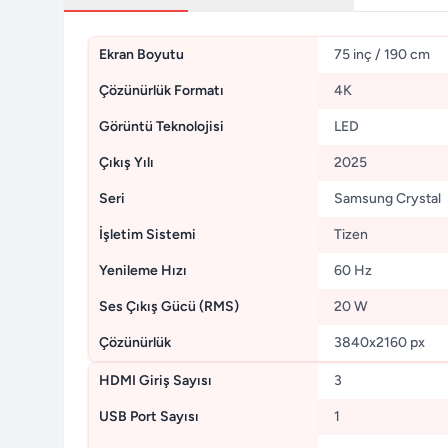
Ekran Boyutu
75 inç / 190 cm
Çözünürlük Formatı
4K
Görüntü Teknolojisi
LED
Çıkış Yılı
2025
Seri
Samsung Crystal
İşletim Sistemi
Tizen
Yenileme Hızı
60 Hz
Ses Çıkış Gücü (RMS)
20 W
Çözünürlük
3840x2160 px
HDMI Giriş Sayısı
3
USB Port Sayısı
1