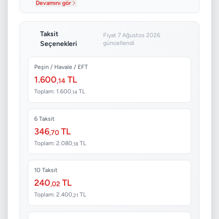
Devamını gör
Taksit
Fiyat 7 Ağustos 2026
Seçenekleri
güncellendi
Peşin / Havale / EFT
1.600
TL
,14
Toplam: 1.600
TL
,14
6 Taksit
346
TL
,70
Toplam: 2.080
TL
,18
10 Taksit
240
TL
,02
Toplam: 2.400
TL
,21