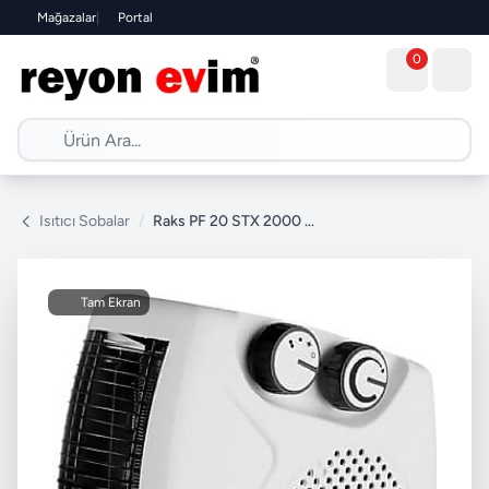
Mağazalar
|
Portal
0
Isıtıcı Sobalar
/
Raks PF 20 STX 2000 W Fanlı Isıtıcı
Tam Ekran