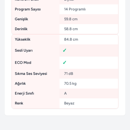
Program Sayısı
14 Programlı
Genişlik
59.8 cm
Derinlik
58.8 cm
Yükseklik
84.8 cm
Sesli Uyarı
ECO Mod
Sıkma Ses Seviyesi
71 dB
Ağırlık
70.5 kg
Enerji Sınıfı
A
Renk
Beyaz