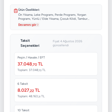
Ürün Özellikleri:
Ön Yıkama, Leke Programı, Perde Programı, Yorgan
Programı, Yünlü / Elde Yıkama, Çocuk Kilidi, Tambur
Temizleme, Kullanım Türü...
Devamını gör
Taksit
Fiyat 4 Ağustos 2026
Seçenekleri
güncellendi
Peşin / Havale / EFT
37.048
TL
,70
Toplam: 37.048
TL
,70
6 Taksit
8.027
TL
,22
Toplam: 48.163
TL
,31
10 Taksit