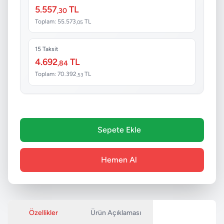
5.557
TL
,30
Toplam: 55.573
TL
,05
15 Taksit
4.692
TL
,84
Toplam: 70.392
TL
,53
Sepete Ekle
Hemen Al
Özellikler
Ürün Açıklaması