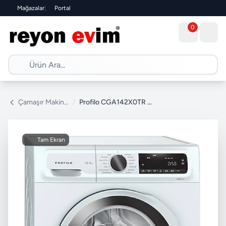
Mağazalar
|
Portal
0
Çamaşır Makinesi
/
Profilo CGA142X0TR 9 kg 1200 Devir Çamaşır Makinesi
Tam Ekran