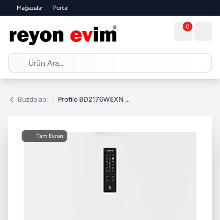
Mağazalar
|
Portal
0
Buzdolabı
/
Profilo BD2176WEXN Çift Kapılı No Frost Buzdolabı
Tam Ekran