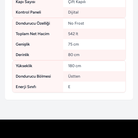
Kapı Sayısı
Çift Kapılı
Kontrol Paneli
Dijital
Dondurucu Özelliği
No Frost
Toplam Net Hacim
542 lt
Genişlik
75 cm
Derinlik
80 cm
Yükseklik
180 cm
Dondurucu Bölmesi
Üstten
Enerji Sınıfı
E