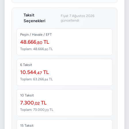
Taksit
Fiyat 7 Ağustos 2026
Seçenekleri
güncellendi
Peşin / Havale / EFT
48.666
TL
,80
Toplam: 48.666
TL
,80
6 Taksit
10.544
TL
,47
Toplam: 63.266
TL
,84
10 Taksit
7.300
TL
,02
Toplam: 73.000
TL
,20
15 Taksit