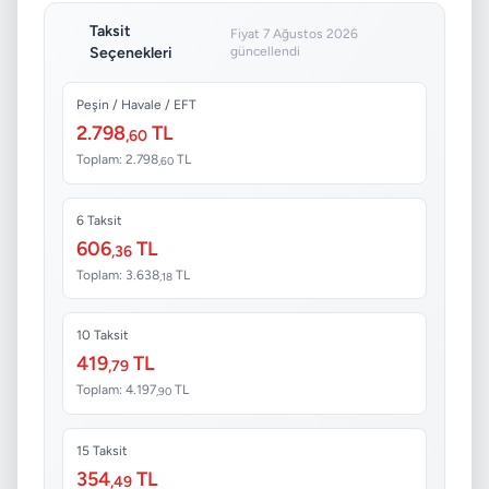
Taksit
Fiyat 7 Ağustos 2026
Seçenekleri
güncellendi
Peşin / Havale / EFT
2.798
TL
,60
Toplam: 2.798
TL
,60
6 Taksit
606
TL
,36
Toplam: 3.638
TL
,18
10 Taksit
419
TL
,79
Toplam: 4.197
TL
,90
15 Taksit
354
TL
,49