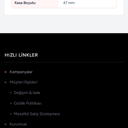
Kasa Boyutu
47 mm
HIZLI LINKLER
Kampanyalar
Müşteri İlişkileri
Değişim & İade
Gizlilik Politikası
Mesafeli Satış Sözleşmesi
Kurumsal