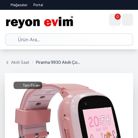
Mağazalar
|
Portal
0
Akıllı Saat
/
Piranha 9930 Akıllı Çocuk Saati
Tam Ekran