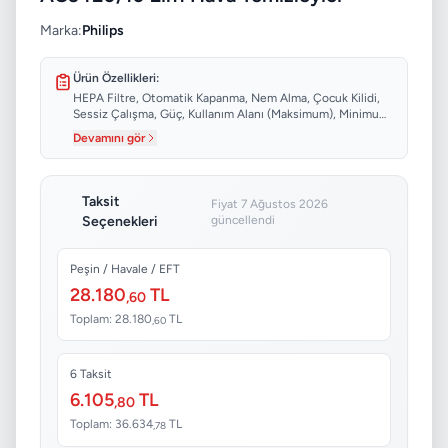
Marka:
Philips
Ürün Özellikleri:
HEPA Filtre, Otomatik Kapanma, Nem Alma, Çocuk Kilidi,
Sessiz Çalışma, Güç, Kullanım Alanı (Maksimum), Minimum
Ses Seviyesi...
Devamını gör
Taksit
Fiyat 7 Ağustos 2026
Seçenekleri
güncellendi
Peşin / Havale / EFT
28.180
TL
,60
Toplam: 28.180
TL
,60
6 Taksit
6.105
TL
,80
Toplam: 36.634
TL
,78