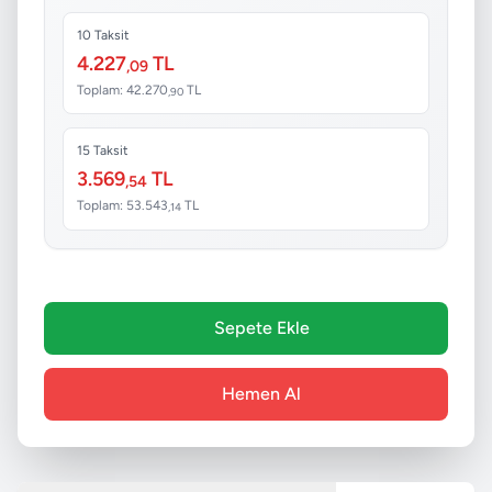
10 Taksit
4.227
TL
,09
Toplam: 42.270
TL
,90
15 Taksit
3.569
TL
,54
Toplam: 53.543
TL
,14
Sepete Ekle
Hemen Al