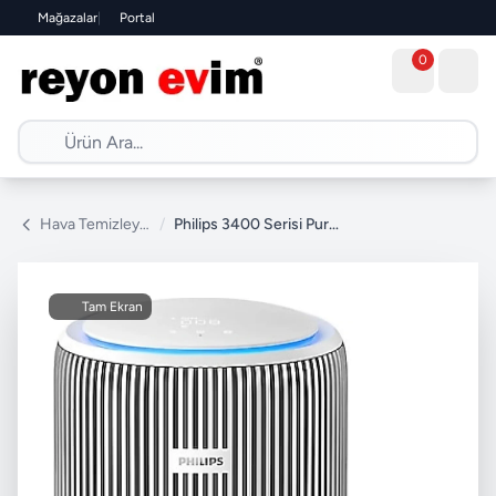
Mağazalar
|
Portal
0
Hava Temizleyici
/
Philips 3400 Serisi PureProtect Water AC3420/10 2in1 Hava Temizleyici
Tam Ekran