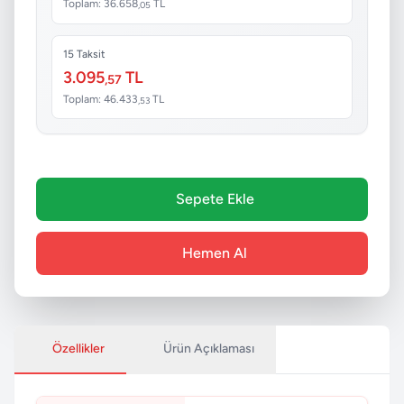
Toplam: 36.658
TL
,05
15 Taksit
3.095
TL
,57
Toplam: 46.433
TL
,53
Sepete Ekle
Hemen Al
Özellikler
Ürün Açıklaması