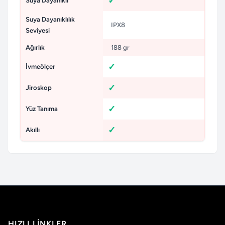
Suya Dayanıklı
Suya Dayanıklılık
IPX8
Seviyesi
Ağırlık
188 gr
İvmeölçer
Jiroskop
Yüz Tanıma
Akıllı
HIZLI LINKLER