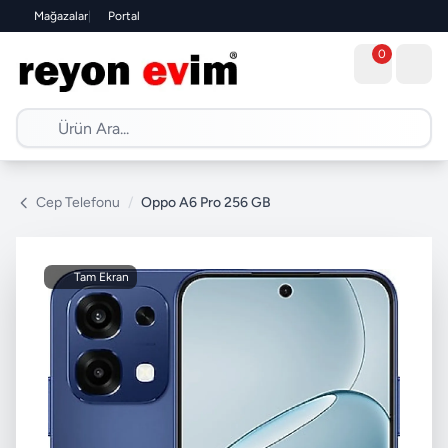
Mağazalar
|
Portal
0
Cep Telefonu
/
Oppo A6 Pro 256 GB
Tam Ekran