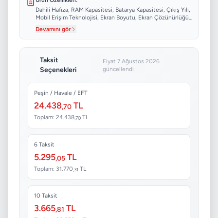
Ürün Özellikleri:
Dahili Hafıza, RAM Kapasitesi, Batarya Kapasitesi, Çıkış Yılı,
Mobil Erişim Teknolojisi, Ekran Boyutu, Ekran Çözünürlüğü,
Ekran Yenileme Hızı...
Devamını gör
Taksit
Fiyat 7 Ağustos 2026
Seçenekleri
güncellendi
Peşin / Havale / EFT
24.438
TL
,70
Toplam: 24.438
TL
,70
6 Taksit
5.295
TL
,05
Toplam: 31.770
TL
,31
10 Taksit
3.665
TL
,81