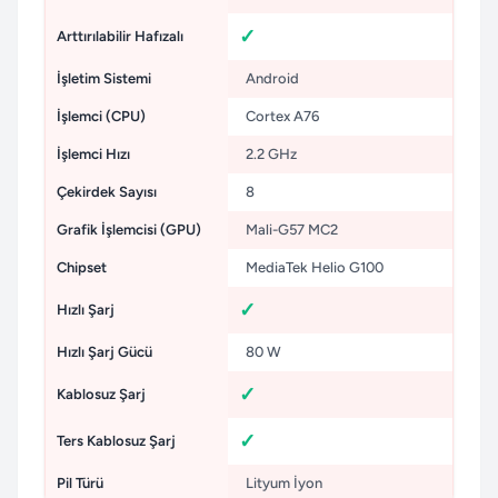
Arttırılabilir Hafızalı
İşletim Sistemi
Android
İşlemci (CPU)
Cortex A76
İşlemci Hızı
2.2 GHz
Çekirdek Sayısı
8
Grafik İşlemcisi (GPU)
Mali-G57 MC2
Chipset
MediaTek Helio G100
Hızlı Şarj
Hızlı Şarj Gücü
80 W
Kablosuz Şarj
Ters Kablosuz Şarj
Pil Türü
Lityum İyon