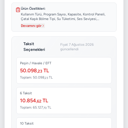
Ürün Özellikleri:
Kullanım Türü, Program Sayısı, Kapasite, Kontrol Paneli,
Çatal Kaşık Bölme Tipi, Su Tüketimi, Ses Seviyesi,
Genişlik...
Devamını gör
Taksit
Fiyat 7 Ağustos 2026
Seçenekleri
güncellendi
Peşin / Havale / EFT
50.098
TL
,23
Toplam: 50.098
TL
,23
6 Taksit
10.854
TL
,62
Toplam: 65.127
TL
,70
10 Taksit