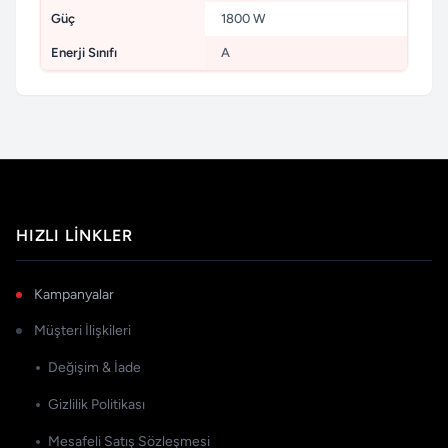
Güç
1800 W
Enerji Sınıfı
A
HIZLI LINKLER
Kampanyalar
Müşteri İlişkileri
Değişim & İade
Gizlilik Politikası
Mesafeli Satış Sözleşmesi