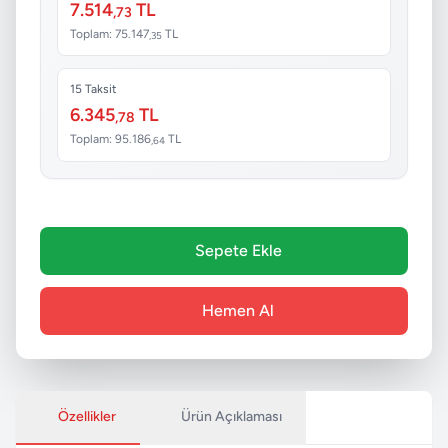
7.514
TL
,73
Toplam: 75.147
TL
,35
15 Taksit
6.345
TL
,78
Toplam: 95.186
TL
,64
Sepete Ekle
Hemen Al
Özellikler
Ürün Açıklaması