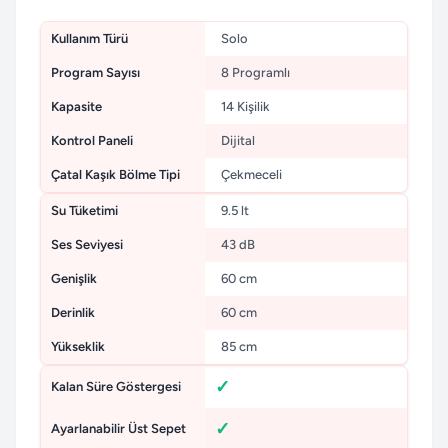
Kullanım Türü
Solo
Program Sayısı
8 Programlı
Kapasite
14 Kişilik
Kontrol Paneli
Dijital
Çatal Kaşık Bölme Tipi
Çekmeceli
Su Tüketimi
9.5 lt
Ses Seviyesi
43 dB
Genişlik
60 cm
Derinlik
60 cm
Yükseklik
85 cm
Kalan Süre Göstergesi
Ayarlanabilir Üst Sepet