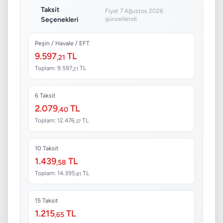
Taksit
Fiyat 7 Ağustos 2026
Seçenekleri
güncellendi
Peşin / Havale / EFT
9.597
TL
,21
Toplam: 9.597
TL
,21
6 Taksit
2.079
TL
,40
Toplam: 12.476
TL
,37
10 Taksit
1.439
TL
,58
Toplam: 14.395
TL
,81
15 Taksit
1.215
TL
,65