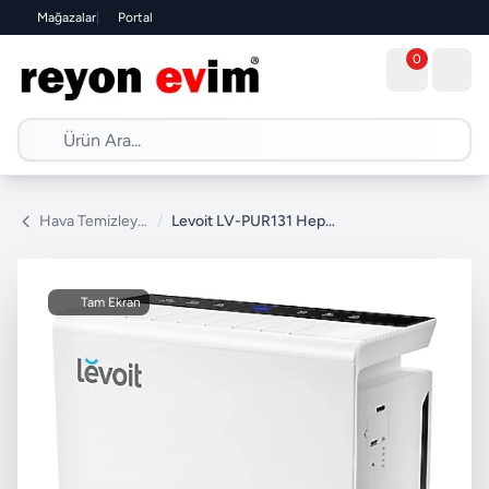
Mağazalar
|
Portal
0
Hava Temizleyici
/
Levoit LV-PUR131 Hepa Filtreli Hava Temizleyici
Tam Ekran