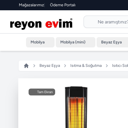
Mağazalarımız
|
Ödeme Portalı
Mobilya
Mobilya (mini)
Beyaz Eşya
Beyaz Eşya
Isıtma & Soğutma
Isıtıcı So
Tam Ekran