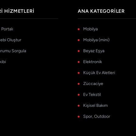
I HIZMETLERI
ANA KATEGORILER
Portalı
Mobilya
lebi Oluştur
Mobilya (mini)
urumu Sorgula
Beyaz Eşya
kibi
Elektronik
Küçük Ev Aletleri
Züccaciye
Ev Tekstil
Kişisel Bakım
Spor, Outdoor