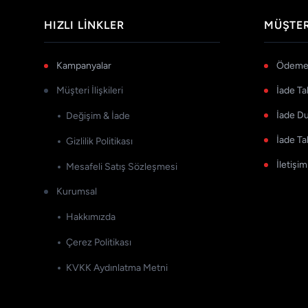
HIZLI LINKLER
MÜŞTER
Kampanyalar
Ödeme 
Müşteri İlişkileri
İade Ta
İade D
Değişim & İade
İade Ta
Gizlilik Politikası
İletişim
Mesafeli Satış Sözleşmesi
Kurumsal
Hakkımızda
Çerez Politikası
KVKK Aydınlatma Metni