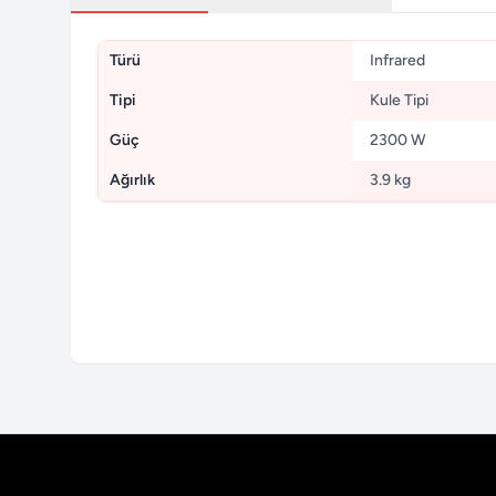
Türü
Infrared
Tipi
Kule Tipi
Güç
2300 W
Ağırlık
3.9 kg