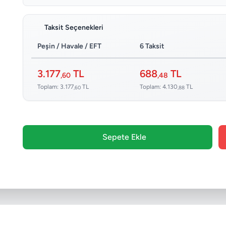
Taksit Seçenekleri
Peşin / Havale / EFT
6 Taksit
3.177
TL
688
TL
,60
,48
Toplam: 3.177
TL
Toplam: 4.130
TL
,60
,88
Sepete Ekle