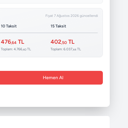
Fiyat 7 Ağustos 2026 güncellendi
10 Taksit
15 Taksit
476
TL
402
TL
,64
,50
Toplam: 4.766
TL
Toplam: 6.037
TL
,40
,44
Hemen Al