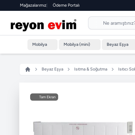
Mağazalarımız
|
Ödeme Portalı
Mobilya
Mobilya (mini)
Beyaz Eşya
Beyaz Eşya
Isıtma & Soğutma
Isıtıcı So
Tam Ekran