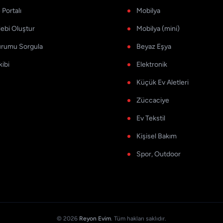
Portalı
Mobilya
lebi Oluştur
Mobilya (mini)
urumu Sorgula
Beyaz Eşya
kibi
Elektronik
Küçük Ev Aletleri
Züccaciye
Ev Tekstil
Kişisel Bakım
Spor, Outdoor
© 2026
Reyon Evim
. Tüm hakları saklıdır.