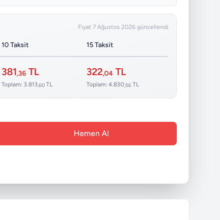
Fiyat 7 Ağustos 2026 güncellendi
10 Taksit
15 Taksit
381
TL
322
TL
,36
,04
Toplam: 3.813
TL
Toplam: 4.830
TL
,60
,56
Hemen Al