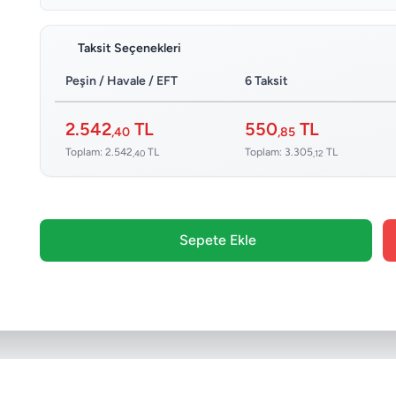
Taksit Seçenekleri
Peşin / Havale / EFT
6 Taksit
2.542
TL
550
TL
,40
,85
Toplam: 2.542
TL
Toplam: 3.305
TL
,40
,12
Sepete Ekle