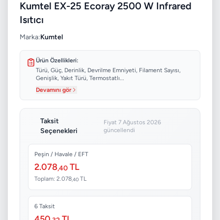
Kumtel EX-25 Ecoray 2500 W Infrared
Isıtıcı
Marka:
Kumtel
Ürün Özellikleri:
Türü, Güç, Derinlik, Devrilme Emniyeti, Filament Sayısı,
Genişlik, Yakıt Türü, Termostatlı...
Devamını gör
Taksit
Fiyat 7 Ağustos 2026
Seçenekleri
güncellendi
Peşin / Havale / EFT
2.078
TL
,40
Toplam: 2.078
TL
,40
6 Taksit
450
TL
,32