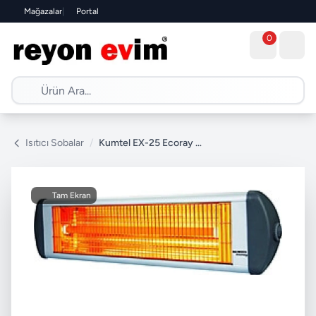
Mağazalar
|
Portal
0
Isıtıcı Sobalar
/
Kumtel EX-25 Ecoray 2500 W Infrared Isıtıcı
Tam Ekran