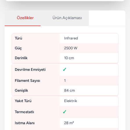
Özellikler
Ürün Açıklaması
Türü
Infrared
Güç
2500 W
Derinlik
10 cm
Devrilme Emniyeti
Filament Sayısı
1
Genişlik
84 cm
Yakıt Türü
Elektrik
Termostatlı
Isıtma Alanı
28 m²