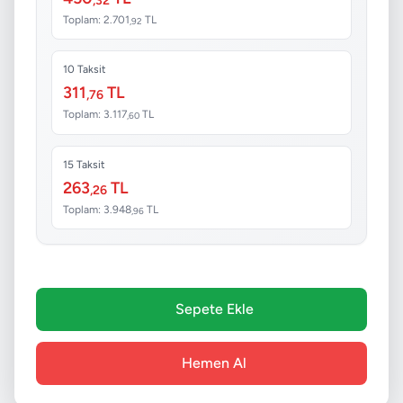
Toplam: 2.701
TL
,92
10 Taksit
311
TL
,76
Toplam: 3.117
TL
,60
15 Taksit
263
TL
,26
Toplam: 3.948
TL
,96
Sepete Ekle
Hemen Al