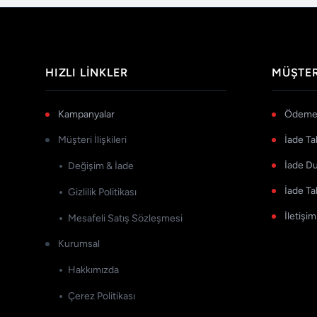
HIZLI LINKLER
MÜŞTER
Kampanyalar
Ödeme 
Müşteri İlişkileri
İade Ta
İade D
Değişim & İade
İade Ta
Gizlilik Politikası
İletişim
Mesafeli Satış Sözleşmesi
Kurumsal
Hakkımızda
Çerez Politikası