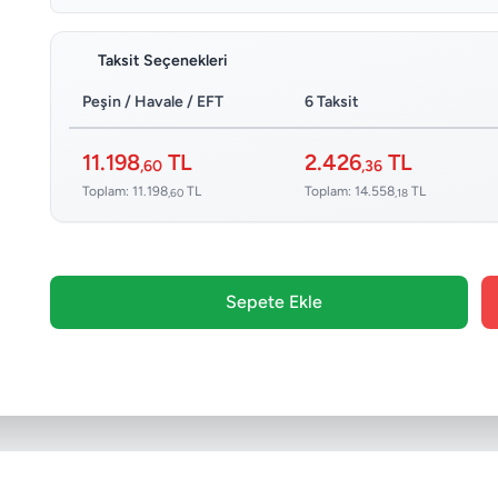
Taksit Seçenekleri
Peşin / Havale / EFT
6 Taksit
11.198
TL
2.426
TL
,60
,36
Toplam: 11.198
TL
Toplam: 14.558
TL
,60
,18
Sepete Ekle