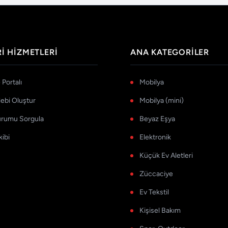
I HIZMETLERI
ANA KATEGORILER
Portalı
Mobilya
lebi Oluştur
Mobilya (mini)
urumu Sorgula
Beyaz Eşya
kibi
Elektronik
Küçük Ev Aletleri
Züccaciye
Ev Tekstil
Kişisel Bakım