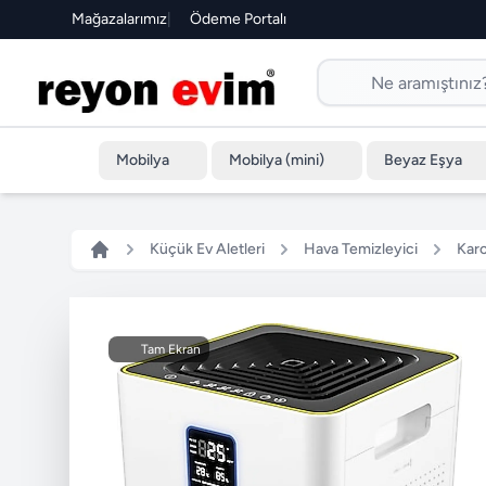
Mağazalarımız
|
Ödeme Portalı
Mobilya
Mobilya (mini)
Beyaz Eşya
Küçük Ev Aletleri
Hava Temizleyici
Karc
Tam Ekran