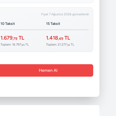
Fiyat 7 Ağustos 2026 güncellendi
10 Taksit
15 Taksit
1.679
TL
1.418
TL
,79
,49
Toplam: 16.797
TL
Toplam: 21.277
TL
,90
,34
Hemen Al