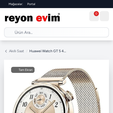
Mağazalar
|
Portal
0
Akıllı Saat
/
Huawei Watch GT 5 41mm Altın Akıllı Saat
Tam Ekran