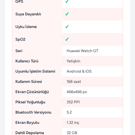
GPS
Suya Dayanıklı
Uyku İzleme
SpO2
Seri
Huawei Watch GT
Kullanıcı Türü
Yetişkin
Uyumlu İşletim Sistemi
Android & iOS
Kullanım Süresi
168 saat
Ekran Çözünürlüğü
466x466 px
Piksel Yoğunluğu
352 PPI
Bluetooth Versiyonu
5.2
Ekran Boyutu
1.32 inç
Dahili Depolama
32 GB