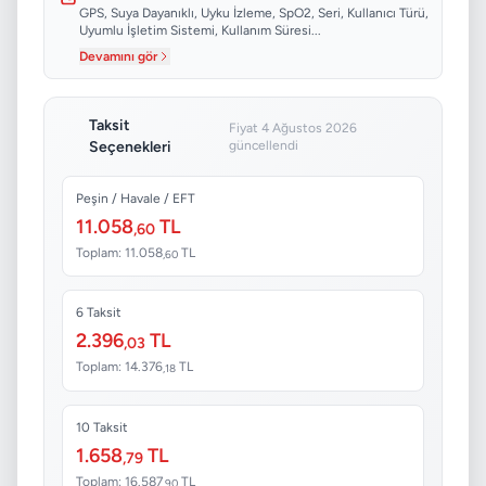
GPS, Suya Dayanıklı, Uyku İzleme, SpO2, Seri, Kullanıcı Türü,
Uyumlu İşletim Sistemi, Kullanım Süresi...
Devamını gör
Taksit
Fiyat 4 Ağustos 2026
Seçenekleri
güncellendi
Peşin / Havale / EFT
11.058
TL
,60
Toplam: 11.058
TL
,60
6 Taksit
2.396
TL
,03
Toplam: 14.376
TL
,18
10 Taksit
1.658
TL
,79
Toplam: 16.587
TL
,90