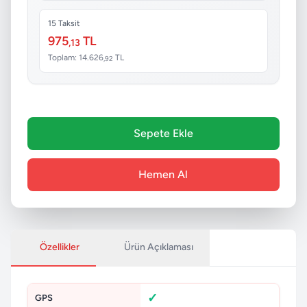
15 Taksit
975
TL
,13
Toplam: 14.626
TL
,92
Sepete Ekle
Hemen Al
Özellikler
Ürün Açıklaması
GPS