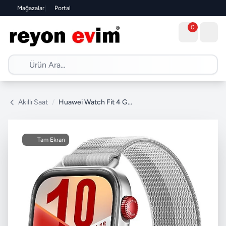
Mağazalar
|
Portal
0
Akıllı Saat
/
Huawei Watch Fit 4 Gri Sportif Örgü Kayış Akıllı Saat
Tam Ekran