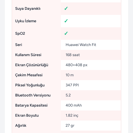
Suya Dayanıklı
Uyku İzleme
SpO2
Seri
Huawei Watch Fit
Kullanım Süresi
168 saat
Ekran Çözünürlüğü
480×408 px
Çekim Mesafesi
10 m
Piksel Yoğunluğu
347 PPI
Bluetooth Versiyonu
5.2
Batarya Kapasitesi
400 mAh
Ekran Boyutu
1.82 inç
Ağırlık
27 gr