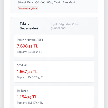
Süresi, Ekran Çözünürlüğü, Çekim Mesafesi...
Devamını gör
Taksit
Fiyat 7 Ağustos 2026
Seçenekleri
güncellendi
Peşin / Havale / EFT
7.698
TL
,38
Toplam: 7.698
TL
,38
6 Taksit
1.667
TL
,98
Toplam: 10.007
TL
,89
10 Taksit
1.154
TL
,76
Toplam: 11.547
TL
,57