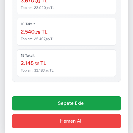
3.670
TL
,03
Toplam: 22.020
TL
,18
10 Taksit
2.540
TL
,79
Toplam: 25.407
TL
,90
15 Taksit
2.145
TL
,56
Toplam: 32.183
TL
,34
Sepete Ekle
Hemen Al