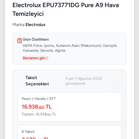
Electrolux EPU73771DG Pure A9 Hava
Temizleyici
Marka:
Electrolux
Ürün Özellikleri:
HEPA Filtre, İyonlu, Kullanım Alanı (Maksimum), Genişlik,
Yükseklik, Derinlik, Ağırlık
Devamını gör
Taksit
Fiyat 7 Ağustos 2026
Seçenekleri
güncellendi
Peşin / Havale / EFT
16.938
TL
,60
Toplam: 16.938
TL
,60
6 Taksit