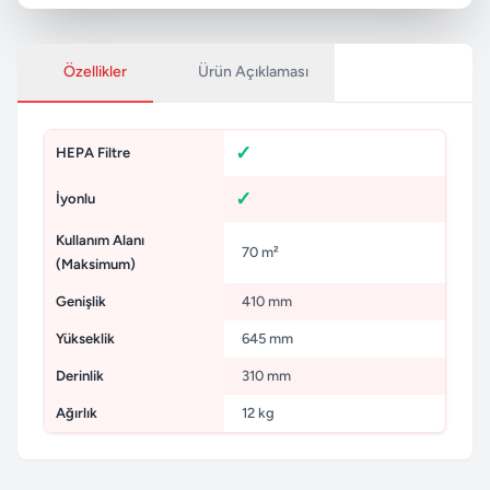
Özellikler
Ürün Açıklaması
HEPA Filtre
İyonlu
Kullanım Alanı
70 m²
(Maksimum)
Genişlik
410 mm
Yükseklik
645 mm
Derinlik
310 mm
Ağırlık
12 kg