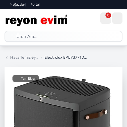
Mağazalar
|
Portal
0
Hava Temizleyici
/
Electrolux EPU73771DG Pure A9 Hava Temizleyici
Tam Ekran