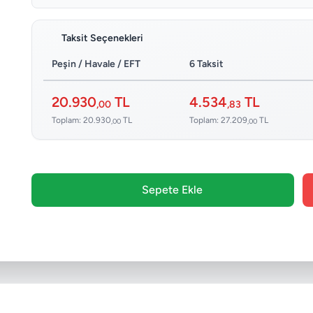
Taksit Seçenekleri
Peşin / Havale / EFT
6 Taksit
20.930
TL
4.534
TL
,00
,83
Toplam: 20.930
TL
Toplam: 27.209
TL
,00
,00
Sepete Ekle