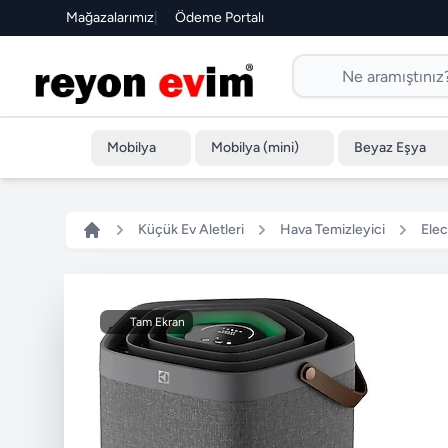
Mağazalarımız
|
Ödeme Portalı
Mobilya
Mobilya (mini)
Beyaz Eşya
Küçük Ev Aletleri
Hava Temizleyici
Ele
Tam Ekran