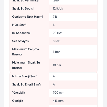
Sıcak Su Verimliliği
%89
Sıcak Su Debisi
12 lt/dk
Genleşme Tank Hacmi
7 lt
NOx Sınıfı
6
Isı Kapasitesi
20 kW
Ses Seviyesi
51 dB
Maksimum Çalışma
3 bar
Basıncı
Maksimum Sıcak Su
10 bar
Basıncı
Isıtma Enerji Sınıfı
A
Sıcak Su Enerji Sınıfı
A
Yükseklik
700 mm
Genişlik
413 mm