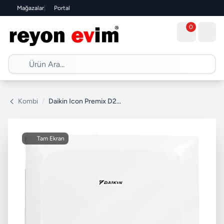
Mağazalar
|
Portal
0
Kombi
/
Daikin Icon Premix D2CBP020 20/24 Tam Yoğuşmalı Kombi
Tam Ekran