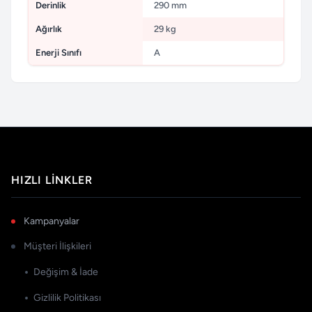
Derinlik
290 mm
Ağırlık
29 kg
Enerji Sınıfı
A
HIZLI LINKLER
Kampanyalar
Müşteri İlişkileri
Değişim & İade
Gizlilik Politikası