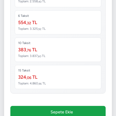
Toplam: 2.558
TL
,40
6 Taksit
554
TL
,32
Toplam: 3.325
TL
,92
10 Taksit
383
TL
,76
Toplam: 3.837
TL
,60
15 Taksit
324
TL
,06
Toplam: 4.860
TL
,96
Sepete Ekle