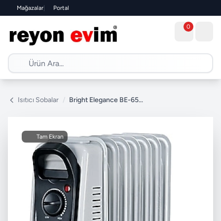
Mağazalar
|
Portal
0
Isıtıcı Sobalar
/
Bright Elegance BE-6507 7 Dilim 1500 W Yağlı Radyatör
Tam Ekran