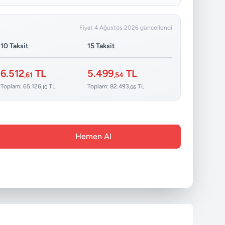
Fiyat 4 Ağustos 2026 güncellendi
10 Taksit
15 Taksit
6.512
TL
5.499
TL
,61
,54
Toplam: 65.126
TL
Toplam: 82.493
TL
,10
,06
Hemen Al