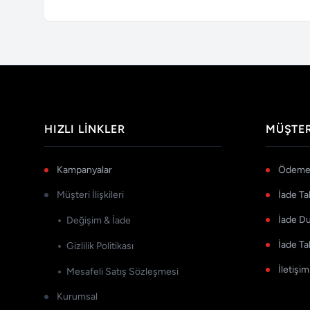
HIZLI LINKLER
MÜŞTER
Kampanyalar
Ödeme 
Müşteri İlişkileri
İade Ta
İade D
Değişim & İade
İade Ta
Gizlilik Politikası
İletişim
Mesafeli Satış Sözleşmesi
Kurumsal