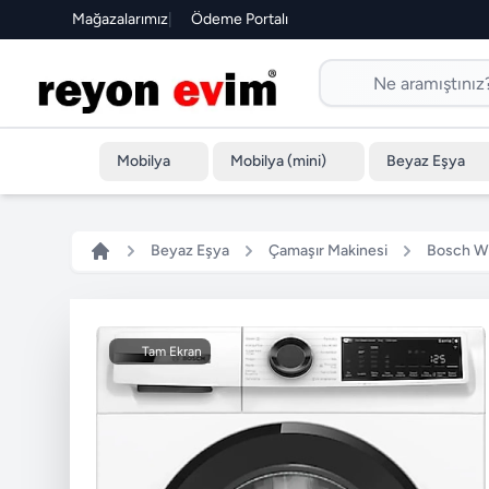
Mağazalarımız
|
Ödeme Portalı
Mobilya
Mobilya (mini)
Beyaz Eşya
Beyaz Eşya
Çamaşır Makinesi
Bosch W
Tam Ekran