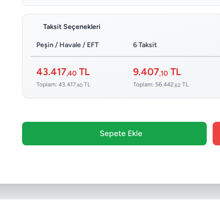
Taksit Seçenekleri
Peşin / Havale / EFT
6 Taksit
43.417
TL
9.407
TL
,40
,10
Toplam: 43.417
TL
Toplam: 56.442
TL
,40
,62
Sepete Ekle