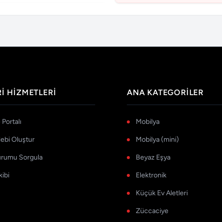
I HIZMETLERI
ANA KATEGORILER
Portalı
Mobilya
lebi Oluştur
Mobilya (mini)
urumu Sorgula
Beyaz Eşya
kibi
Elektronik
Küçük Ev Aletleri
Züccaciye