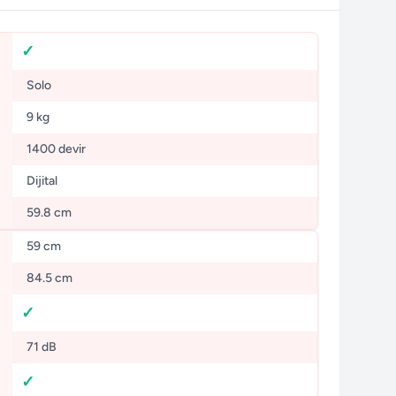
Solo
9 kg
1400 devir
Dijital
59.8 cm
59 cm
84.5 cm
71 dB