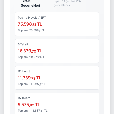
Taksit
Fiyat 7 Ağustos 2026
Seçenekleri
güncellendi
Peşin / Havale / EFT
75.598
TL
,61
Toplam: 75.598
TL
,61
6 Taksit
16.379
TL
,70
Toplam: 98.278
TL
,19
10 Taksit
11.339
TL
,79
Toplam: 113.397
TL
,92
15 Taksit
9.575
TL
,82
Toplam: 143.637
TL
,36