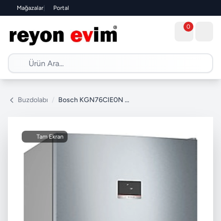
Mağazalar
|
Portal
0
Buzdolabı
/
Bosch KGN76CIE0N Kombi No Frost Buzdolabı
Tam Ekran