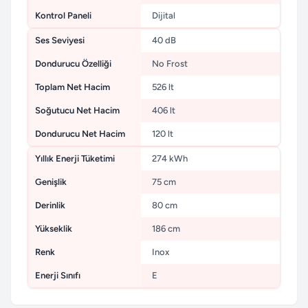
Kontrol Paneli
Dijital
Ses Seviyesi
40 dB
Dondurucu Özelliği
No Frost
Toplam Net Hacim
526 lt
Soğutucu Net Hacim
406 lt
Dondurucu Net Hacim
120 lt
Yıllık Enerji Tüketimi
274 kWh
Genişlik
75 cm
Derinlik
80 cm
Yükseklik
186 cm
Renk
Inox
Enerji Sınıfı
E