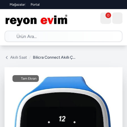
Mağazalar
|
Portal
0
Akıllı Saat
/
Bilicra Connect Akıllı Çocuk Saati
Tam Ekran