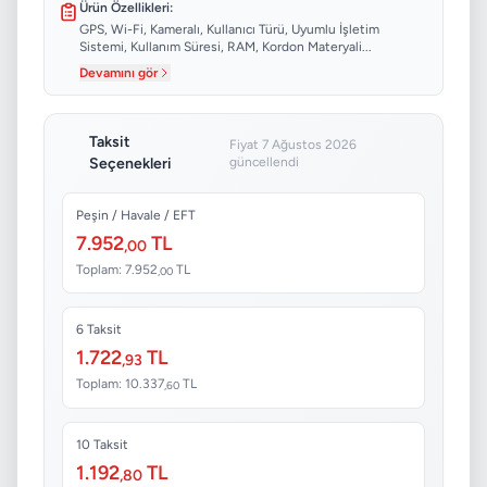
Ürün Özellikleri:
GPS, Wi-Fi, Kameralı, Kullanıcı Türü, Uyumlu İşletim
Sistemi, Kullanım Süresi, RAM, Kordon Materyali...
Devamını gör
Taksit
Fiyat 7 Ağustos 2026
Seçenekleri
güncellendi
Peşin / Havale / EFT
7.952
TL
,00
Toplam: 7.952
TL
,00
6 Taksit
1.722
TL
,93
Toplam: 10.337
TL
,60
10 Taksit
1.192
TL
,80