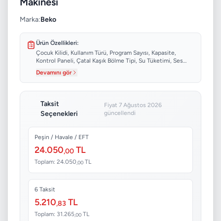
Makinesi
Marka:
Beko
Ürün Özellikleri:
Çocuk Kilidi, Kullanım Türü, Program Sayısı, Kapasite,
Kontrol Paneli, Çatal Kaşık Bölme Tipi, Su Tüketimi, Ses
Seviyesi...
Devamını gör
Taksit
Fiyat 7 Ağustos 2026
Seçenekleri
güncellendi
Peşin / Havale / EFT
24.050
TL
,00
Toplam: 24.050
TL
,00
6 Taksit
5.210
TL
,83
Toplam: 31.265
TL
,00