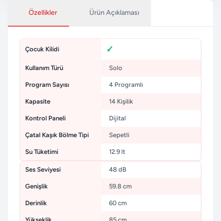
Özellikler
Ürün Açıklaması
Çocuk Kilidi
Kullanım Türü
Solo
Program Sayısı
4 Programlı
Kapasite
14 Kişilik
Kontrol Paneli
Dijital
Çatal Kaşık Bölme Tipi
Sepetli
Su Tüketimi
12.9 lt
Ses Seviyesi
48 dB
Genişlik
59.8 cm
Derinlik
60 cm
Yükseklik
85 cm