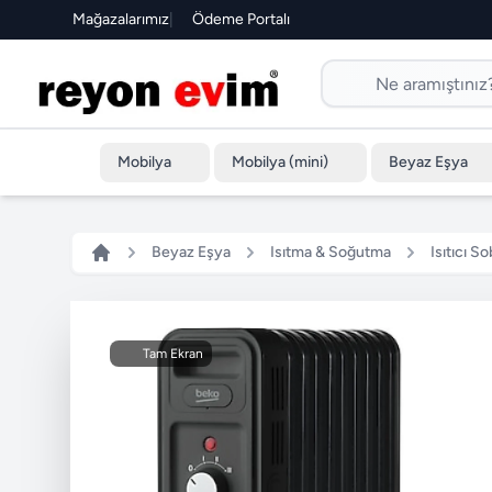
Mağazalarımız
|
Ödeme Portalı
Mobilya
Mobilya (mini)
Beyaz Eşya
Beyaz Eşya
Isıtma & Soğutma
Isıtıcı So
Tam Ekran