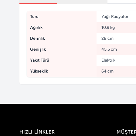
Türü
Yağlı Radyatör
Ağırlık
10.9 kg
Derinlik
28 cm
Genişlik
45.5 cm
Yakıt Türü
Elektrik
Yükseklik
64 cm
HIZLI LINKLER
MÜŞTER