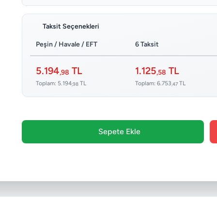
Taksit Seçenekleri
Peşin / Havale / EFT
6 Taksit
5.194
TL
1.125
TL
,98
,58
Toplam: 5.194
TL
Toplam: 6.753
TL
,98
,47
Sepete Ekle