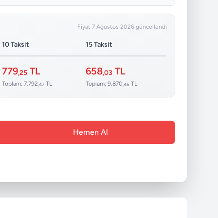
Fiyat 7 Ağustos 2026 güncellendi
10 Taksit
15 Taksit
779
TL
658
TL
,25
,03
Toplam: 7.792
TL
Toplam: 9.870
TL
,47
,46
Hemen Al