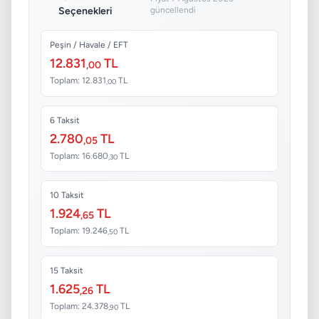
Seçenekleri
güncellendi
Peşin / Havale / EFT
12.831
TL
,00
Toplam: 12.831
TL
,00
6 Taksit
2.780
TL
,05
Toplam: 16.680
TL
,30
10 Taksit
1.924
TL
,65
Toplam: 19.246
TL
,50
15 Taksit
1.625
TL
,26
Toplam: 24.378
TL
,90