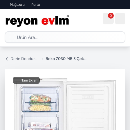
Mağazalar
|
Portal
0
Derin Dondurucu
/
Beko 7030 MB 3 Çekmeceli Derin Dondurucu
Tam Ekran