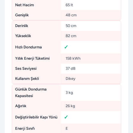
Net Hacim
65 lt
Genişlik
48 cm
Derinlik
50 cm
Yükseklik
82 cm
Hızlı Dondurma
Yıllık Enerji Tüketimi
158 kWh
Ses Seviyesi
37 dB
Kullanım Şekli
Dikey
Günlük Dondurma
3 kg
Kapasitesi
Ağırlık
26 kg
Değiştirilebilir Kapı Yönü
Enerji Sınıfı
E