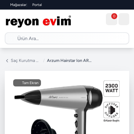
Mağazalar
|
Portal
0
Saç Kurutma Makinesi
/
Arzum Hairstar Ion AR5119 2300 W Saç Kurutma Makinesi
Tam Ekran