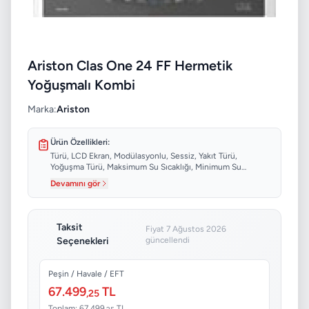
Ariston Clas One 24 FF Hermetik
Yoğuşmalı Kombi
Marka:
Ariston
Ürün Özellikleri:
Türü, LCD Ekran, Modülasyonlu, Sessiz, Yakıt Türü,
Yoğuşma Türü, Maksimum Su Sıcaklığı, Minimum Su
Sıcaklığı...
Devamını gör
Taksit
Fiyat 7 Ağustos 2026
Seçenekleri
güncellendi
Peşin / Havale / EFT
67.499
TL
,25
Toplam: 67.499
TL
,25