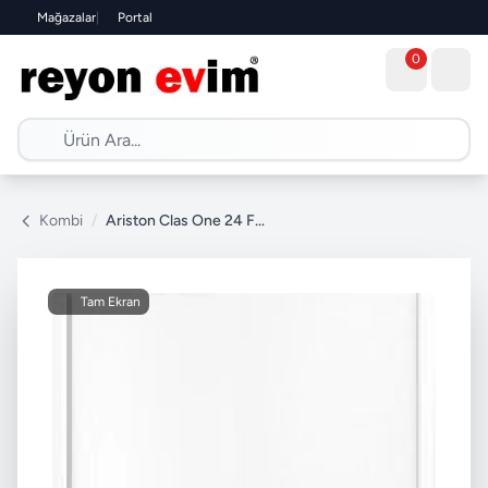
Mağazalar
|
Portal
0
Kombi
/
Ariston Clas One 24 FF Hermetik Yoğuşmalı Kombi
Tam Ekran