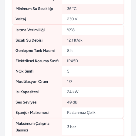
Minimum Su Sıcaklığı
36 °C
Voltaj
230 V
Isıtma Verimliliği
%98
Sıcak Su Debisi
12.1 lt/dk
Genleşme Tank Hacmi
8 lt
Elektriksel Koruma Sınıfı
IPX5D
NOx Sınıfı
5
Modülasyon Oranı
1/7
Isı Kapasitesi
24 kW
Ses Seviyesi
49 dB
Eşanjör Malzemesi
Paslanmaz Çelik
Maksimum Çalışma
3 bar
Basıncı